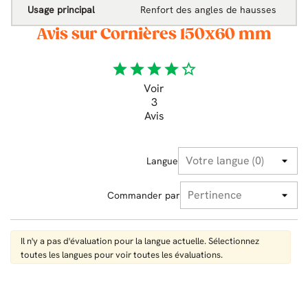
Usage principal
Renfort des angles de hausses
Avis sur Cornières 150x60 mm
star
star
star
star
star_border
Voir
3
Avis
Langue
Commander par
Il n'y a pas d'évaluation pour la langue actuelle. Sélectionnez
toutes les langues pour voir toutes les évaluations.