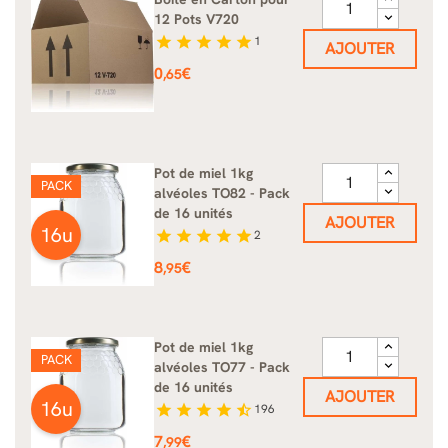
12 Pots V720
star
star
star
star
star
1
AJOUTER
Prix
0
€
,65
Pot de miel 1kg
PACK
alvéoles TO82 - Pack
de 16 unités
AJOUTER
16u
star
star
star
star
star
2
Prix
8
€
,95
Pot de miel 1kg
PACK
alvéoles TO77 - Pack
de 16 unités
AJOUTER
16u
star
star
star
star
star_half
196
Prix
7
€
,99