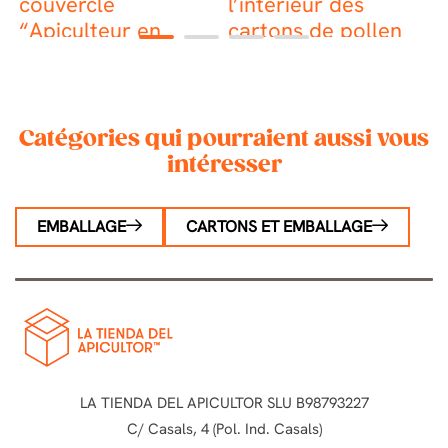
couvercle
l’intérieur des
“Apiculteur en
cartons de pollen
1
2
3
4
Action” – Lot de 100
Catégories qui pourraient aussi vous
intéresser
EMBALLAGE
CARTONS ET EMBALLAGE
LA TIENDA DEL APICULTOR SLU B98793227
C/ Casals, 4 (Pol. Ind. Casals)