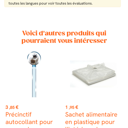
toutes les langues pour voir toutes les évaluations.
Voici d'autres produits qui
pourraient vous intéresser
Prix
Prix
P
3
€
1
€
7
,85
,95
Précinctif
Sachet alimentaire
P
autocollant pour
en plastique pour
p