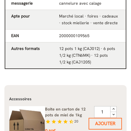
messagerie
cannelure avec calage
Apte pour
Marché local · foires · cadeaux
· stock miellerie · vente directe
EAN
2000000109565
Autres formats
12 pots 1 kg (CAJ012) · 6 pots
1/2 kg (CTN6MK) · 12 pots
1/2 kg (CAJ1205)
Accessoires
Boîte en carton de 12
pots de miel de 1kg
star
star
star
star
star_half
20
AJOUTER
Prix
0
€