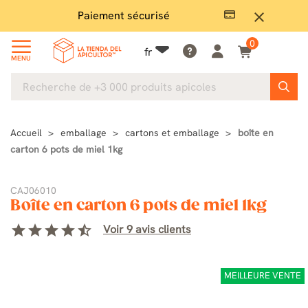
Paiement sécurisé
Gran
close
0
fr
MENU
Accueil
emballage
cartons et emballage
boîte en
carton 6 pots de miel 1kg
CAJ06010
Boîte en carton 6 pots de miel 1kg
star
star
star
star
star_half
Voir 9 avis clients
MEILLEURE VENTE