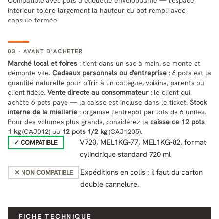
Compatible avec pots à étiquette enveloppante — l'espace
intérieur tolère largement la hauteur du pot rempli avec
capsule fermée.
03 · AVANT D'ACHETER
Marché local et foires
: tient dans un sac à main, se monte et
démonte vite.
Cadeaux personnels ou d'entreprise
: 6 pots est la
quantité naturelle pour offrir à un collègue, voisins, parents ou
client fidèle.
Vente directe au consommateur
: le client qui
achète 6 pots paye — la caisse est incluse dans le ticket.
Stock
interne de la miellerie
: organise l'entrepôt par lots de 6 unités.
Pour des volumes plus grands, considérez la
caisse de 12 pots
1 kg
(CAJ012) ou
12 pots 1/2 kg
(CAJ1205).
V720, MEL1KG-77, MEL1KG-82, format
✓ COMPATIBLE
cylindrique standard 720 ml
Expéditions en colis : il faut du carton
✕ NON COMPATIBLE
double cannelure.
FICHE TECHNIQUE