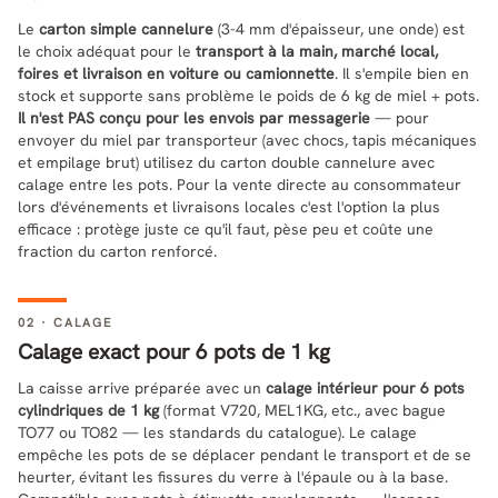
Le
carton simple cannelure
(3-4 mm d'épaisseur, une onde) est
le choix adéquat pour le
transport à la main, marché local,
foires et livraison en voiture ou camionnette
. Il s'empile bien en
stock et supporte sans problème le poids de 6 kg de miel + pots.
Il n'est PAS conçu pour les envois par messagerie
— pour
envoyer du miel par transporteur (avec chocs, tapis mécaniques
et empilage brut) utilisez du carton double cannelure avec
calage entre les pots. Pour la vente directe au consommateur
lors d'événements et livraisons locales c'est l'option la plus
efficace : protège juste ce qu'il faut, pèse peu et coûte une
fraction du carton renforcé.
02 · CALAGE
Calage exact pour 6 pots de 1 kg
La caisse arrive préparée avec un
calage intérieur pour 6 pots
cylindriques de 1 kg
(format V720, MEL1KG, etc., avec bague
TO77 ou TO82 — les standards du catalogue). Le calage
empêche les pots de se déplacer pendant le transport et de se
heurter, évitant les fissures du verre à l'épaule ou à la base.