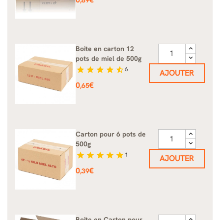
,89
Boîte en carton 12
pots de miel de 500g
star
star
star
star
star_half
6
AJOUTER
Prix
0
€
,65
Carton pour 6 pots de
500g
star
star
star
star
star
1
AJOUTER
Prix
0
€
,39
Boîte en Carton pour