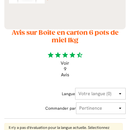
Avis sur Boîte en carton 6 pots de
miel 1kg
star
star
star
star
star_half
Voir
9
Avis
Langue
Commander par
Il n'y a pas d'évaluation pour la langue actuelle. Sélectionnez