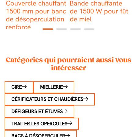
de
Couvercle chauffant
Bande chauffante
base
N
1500 mm pour banc
de 1500 W pour fût
d
de désoperculation
de miel
renforcé
1
2
3
4
Catégories qui pourraient aussi vous
intéresser
CIRE
MIELLERIE
CÉRIFICATEURS ET CHAUDIÈRES
DÉFIGEURS ET ÉTUVES
TRAITER LES OPERCULES
BACS À DÉSOPERCULER