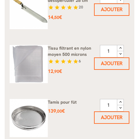
désoperculer 28 cm
star
star
star
star
star
20
AJOUTER
Prix
14
€
,50
Tissu filtrant en nylon
moyen 500 microns
star
star
star
star
star
6
AJOUTER
Prix
12
€
,90
Tamis pour fût
Prix
139
€
,00
AJOUTER