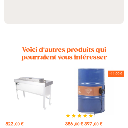
Voici d'autres produits qui
pourraient vous intéresser
DE
-11,00 €
1
star
star
star
star
star
Prix
Prix
Prix
P
822
€
386
€
397
€
4
,00
,00
,00