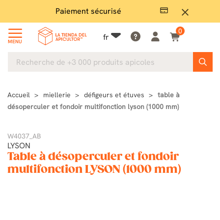
Paiement sécurisé
Gran
close
0
fr
MENU
Accueil
miellerie
défigeurs et étuves
table à
désoperculer et fondoir multifonction lyson (1000 mm)
W4037_AB
LYSON
Table à désoperculer et fondoir
multifonction LYSON (1000 mm)