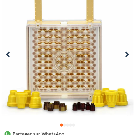
1
2
3
4
5
Partager sur WhatsApp