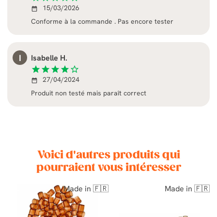
15/03/2026
date_range
Conforme à la commande . Pas encore tester
I
Isabelle H.
star
star
star
star
star_border
27/04/2024
date_range
Produit non testé mais paraît correct
Voici d'autres produits qui
pourraient vous intéresser
Made in 🇫🇷
Made in 🇫🇷