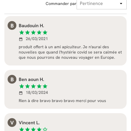
Commander par
B
Baudouin H.
star
star
star
star
star
26/03/2021
date_range
produit offert à un ami apiculteur. Je n'aurai des
nouvelles que quand l'hystérie covid se sera calmée et
que nous pourrons de nouveau voyager en Europe.
B
Ben aoun H.
star
star
star
star
star
18/03/2024
date_range
Rien à dire bravo bravo bravo merci pour vous
V
Vincent L.
star
star
star
star
star_border