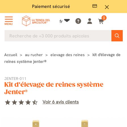
Paiement sécurisé
Gran
close
0
fr
MENU
Accueil
au rucher
elevage des reines
kit d'élevage de
reines système jenter®
JENTER-011
Kit d'élevage de reines système
Jenter®
star
star
star
star
star_half
Voir 6 avis clients