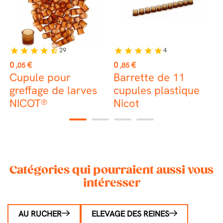
29
4
star
star
star
star
star_half
star
star
star
star
star
st
Prix
Prix
P
0
€
0
€
1
,05
,85
Cupule pour
Barrette de 11
A
greffage de larves
cupules plastique
e
NICOT®
Nicot
1
2
3
4
Catégories qui pourraient aussi vous
intéresser
AU RUCHER
ELEVAGE DES REINES