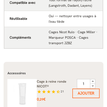
Compatible avec
(Langstroth, Dadant, Layens)
Oui — nettoyer entre usages à
Réutilisable
l'eau tiède
Cages Nicot Rulo · Cage Miller ·
Compléments
Marqueur POSCA · Cages
transport JZBZ
Accessoires
Cage à reine ronde
NICOT®
star
star
star
star
star_half
21
AJOUTER
Prix
0
€
,29