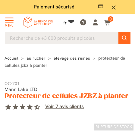
Paiement sécurisé
Gran
close
0
fr
MENU
Accueil
au rucher
elevage des reines
protecteur de
cellules jzbz à planter
QC-701
Mann Lake LTD
Protecteur de cellules JZBZ à planter
star
star
star
star
star_half
Voir 7 avis clients
RUPTURE DE STOCK