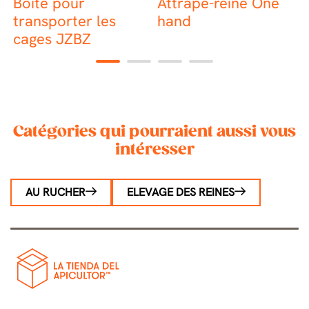
Boîte pour
Attrape-reine One
K
base
transporter les
hand
d
cages JZBZ
1
2
3
4
Catégories qui pourraient aussi vous
intéresser
AU RUCHER
ELEVAGE DES REINES