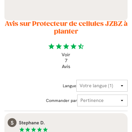
Avis sur Protecteur de cellules JZBZ à
planter
star
star
star
star
star_half
Voir
7
Avis
Langue
Commander par
S
Stephane D.
star
star
star
star
star