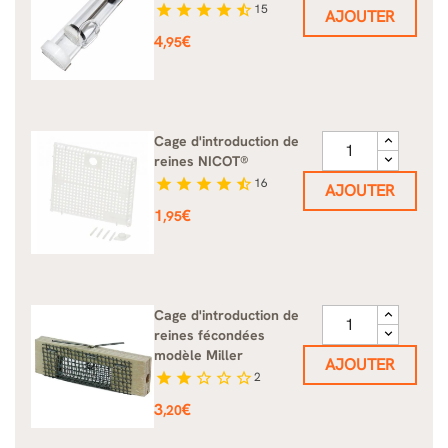
star
star
star
star
star_half
15
AJOUTER
Prix
4
€
,95
Cage d'introduction de
reines NICOT®
star
star
star
star
star_half
16
AJOUTER
Prix
1
€
,95
Cage d'introduction de
reines fécondées
modèle Miller
AJOUTER
star
star
star_border
star_border
star_border
2
Prix
3
€
,20