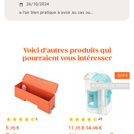
26/10/2024
date_range
a l'air bien pratique à avoir au cas ou...
Voici d'autres produits qui
pourraient vous intéresser
🇷
-3,00 €
RUPTURE DE STOCK
6
45
star
star
star
star
star_half
star
star
star
star
star_half
st
Prix
Prix
Prix
P
5
€
11
€
14
€
0
,95
,95
,95
de