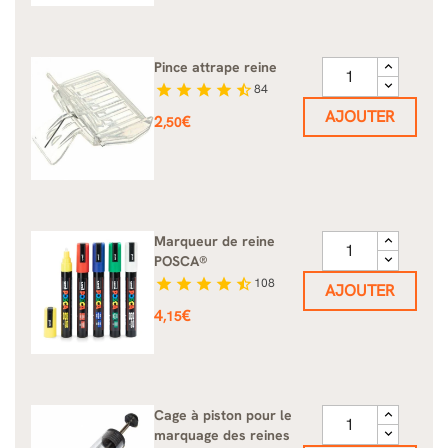
Pince attrape reine
star
star
star
star
star_half
84
AJOUTER
Prix
2
€
,50
Marqueur de reine
POSCA®
star
star
star
star
star_half
108
AJOUTER
Prix
4
€
,15
Cage à piston pour le
marquage des reines