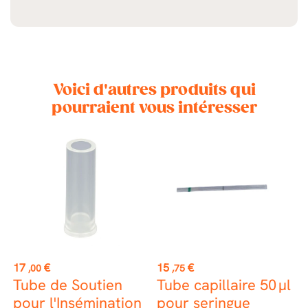
Voici d'autres produits qui
pourraient vous intéresser
Prix
Prix
P
17
€
15
€
1
,00
,75
Tube de Soutien
Tube capillaire 50 μl
S
pour l'Insémination
pour seringue
d