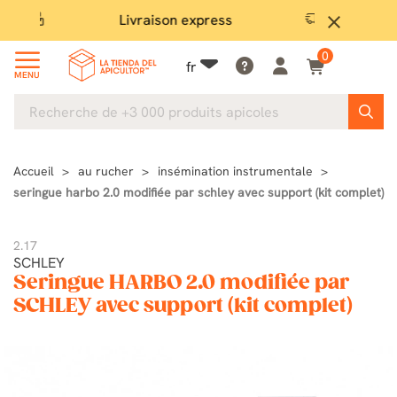
Livraison express
Satis
close
0
fr
MENU
Accueil
au rucher
insémination instrumentale
seringue harbo 2.0 modifiée par schley avec support (kit complet)
2.17
SCHLEY
Seringue HARBO 2.0 modifiée par
SCHLEY avec support (kit complet)