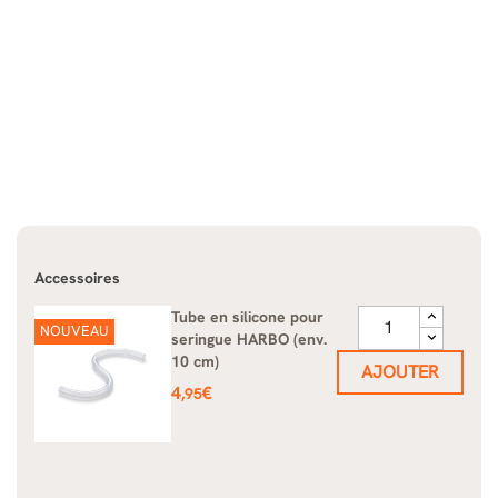
Accessoires
Tube en silicone pour
NOUVEAU
seringue HARBO (env.
10 cm)
AJOUTER
Prix
4
€
,95