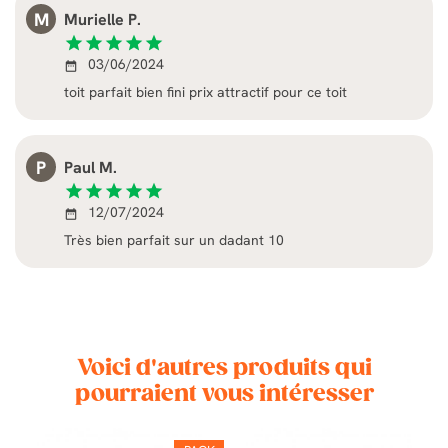
M
Murielle P.
star
star
star
star
star
03/06/2024
date_range
toit parfait bien fini prix attractif pour ce toit
P
Paul M.
star
star
star
star
star
12/07/2024
date_range
Très bien parfait sur un dadant 10
Voici d'autres produits qui
pourraient vous intéresser