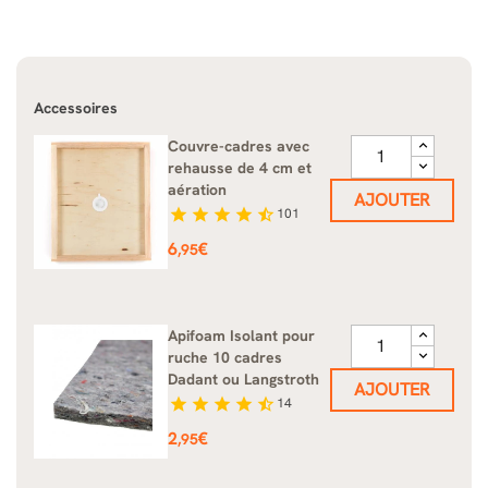
Accessoires
Couvre-cadres avec
rehausse de 4 cm et
aération
AJOUTER
star
star
star
star
star_half
101
Prix
6
€
,95
Apifoam Isolant pour
ruche 10 cadres
Dadant ou Langstroth
AJOUTER
star
star
star
star
star_half
14
Prix
2
€
,95