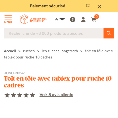
Paiement sécurisé
Gran
close
0
fr
MENU
Accueil
ruches
les ruches langstroth
toit en tôle avec
tablex pour ruche 10 cadres
JONO-30546
Toit en tôle avec tablex pour ruche 10
cadres
star
star
star
star
star
Voir 8 avis clients