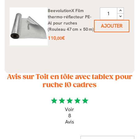
BeevolutionX Film
thermo-réflecteur PE-
Al pour ruches
AJOUTER
(Rouleau 47 cm × 50 m)
Prix
110
€
,00
Avis sur Toit en tôle avec tablex pour
ruche 10 cadres
star
star
star
star
star
Voir
8
Avis