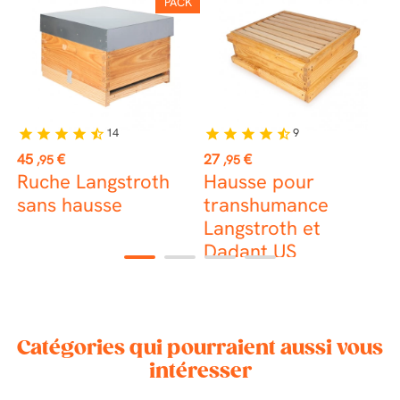
PACK
14
9
star
star
star
star
star_half
star
star
star
star
star_half
st
Prix
Prix
P
45
€
27
€
6
,95
,95
Ruche Langstroth
Hausse pour
R
0
sans hausse
transhumance
B
Langstroth et
a
Dadant US
1
2
3
4
Catégories qui pourraient aussi vous
intéresser