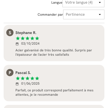
Langue
Commander par
S
Stephane R.
star
star
star
star
star
03/10/2024
date_range
Acier galvanisé de très bonne qualité. Surpris par
l'épaisseur de l'acier très satisfaits
P
Pascal S.
star
star
star
star
star
01/06/2025
date_range
Parfait, ce produit correspond parfaitement à mes
attentes, je le recommande