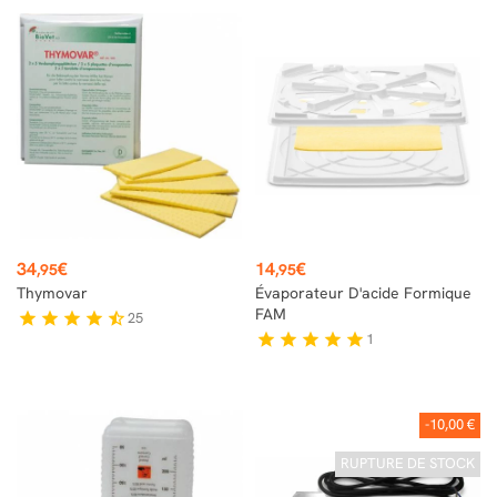
Prix
Prix
34
€
14
€
,95
,95
Thymovar
Évaporateur D'acide Formique
FAM
25
star
star
star
star
star_half
1
star
star
star
star
star
-10,00 €
RUPTURE DE STOCK