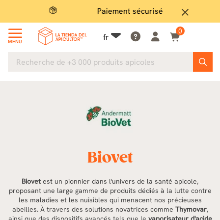
Paiement sécurisé
Gran
close
0
fr
MENU
Biovet
Biovet
est un pionnier dans l'univers de la santé apicole,
proposant une large gamme de produits dédiés à la lutte contre
les maladies et les nuisibles qui menacent nos précieuses
abeilles. À travers des solutions novatrices comme
Thymovar
,
ainsi que des dispositifs avancés tels que le
vaporisateur d'acide