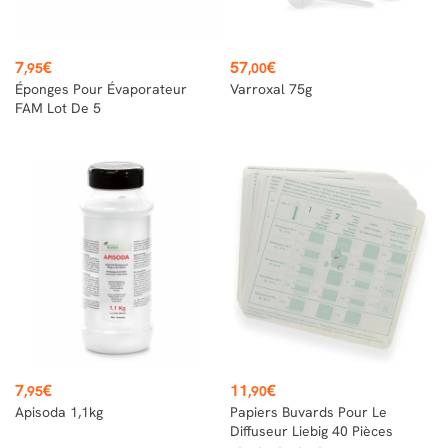
Prix
Prix
7
€
57
€
,95
,00
Éponges Pour Évaporateur
Varroxal 75g
FAM Lot De 5
Prix
Prix
7
€
11
€
,95
,90
Apisoda 1,1kg
Papiers Buvards Pour Le
Diffuseur Liebig 40 Pièces