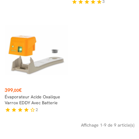
3
star
star
star
star
star
Prix
399
€
,00
Évaporateur Acide Oxalique
Varrox EDDY Avec Batterie
2
star
star
star
star
star_border
Affichage 1-9 de 9 article(s)