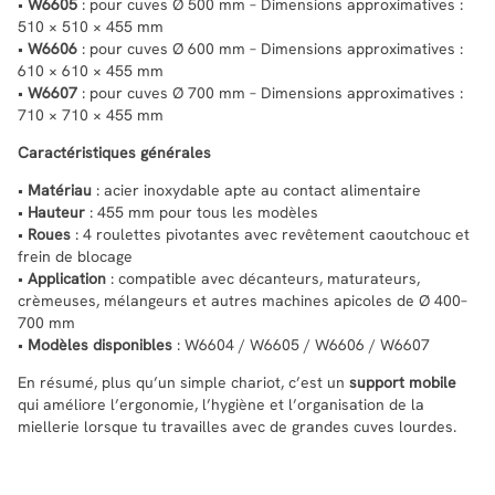
•
W6605
: pour cuves Ø 500 mm – Dimensions approximatives :
510 × 510 × 455 mm
•
W6606
: pour cuves Ø 600 mm – Dimensions approximatives :
610 × 610 × 455 mm
•
W6607
: pour cuves Ø 700 mm – Dimensions approximatives :
710 × 710 × 455 mm
Caractéristiques générales
•
Matériau
: acier inoxydable apte au contact alimentaire
•
Hauteur
: 455 mm pour tous les modèles
•
Roues
: 4 roulettes pivotantes avec revêtement caoutchouc et
frein de blocage
•
Application
: compatible avec décanteurs, maturateurs,
crèmeuses, mélangeurs et autres machines apicoles de Ø 400–
700 mm
•
Modèles disponibles
: W6604 / W6605 / W6606 / W6607
En résumé, plus qu’un simple chariot, c’est un
support mobile
qui améliore l’ergonomie, l’hygiène et l’organisation de la
miellerie lorsque tu travailles avec de grandes cuves lourdes.