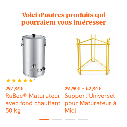
Voici d'autres produits qui
pourraient vous intéresser
 €
CK
1
star
star
star
star
star
Prix
Prix
P
297
€
29
€
-
52
€
3
,95
,95
,90
RuBee® Maturateur
Support Universel
P
avec fond chauffant
pour Maturateur à
r
50 kg
Miel
c
1
2
3
4