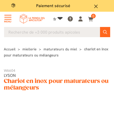
Paiement sécurisé
Gran
close
0
fr
MENU
Accueil
miellerie
maturateurs du miel
chariot en inox
pour maturateurs ou mélangeurs
W6604
LYSON
Chariot en inox pour maturateurs ou
mélangeurs