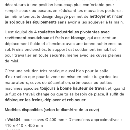
décanteurs à une position beaucoup plus confortable pour
remplir seaux ou bocaux, en réduisant les mauvaises postures.
En même temps, le design dégagé permet de
nettoyer et rincer
le sol sous les équipements
sans avoir à les soulever à la main.
Il est équipé de
4 roulettes industrielles pivotantes avec
revêtement caoutchouc et frein de blocage
, qui assurent un
déplacement fluide et silencieux avec une bonne adhérence au
sol. Freins enclenchés, le support est solidement immobilisé
pour travailler en toute sécurité, même avec les cuves pleines
de miel.
C’est une solution très pratique aussi bien pour la salle
d’extraction que pour la zone de mise en pots : tu gardes tes
maturateurs, cuves de décantation, crèmeuses ou petites
machines apicoles
toujours à bonne hauteur de travail
et, quand
le flux de travail change ou que tu as besoin de place, il suffit de
débloquer les freins, déplacer et rebloquer
.
Modèles disponibles (selon le diamètre de la cuve)
•
W6604
: pour cuves Ø 400 mm – Dimensions approximatives :
410 × 410 × 455 mm