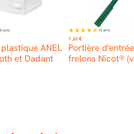
6
avis
13
avis
star
star
star
star
star_half
Prix
1
€
,20
 plastique ANEL
Portière d'entrée
oth et Dadant
frelons Nicot® (