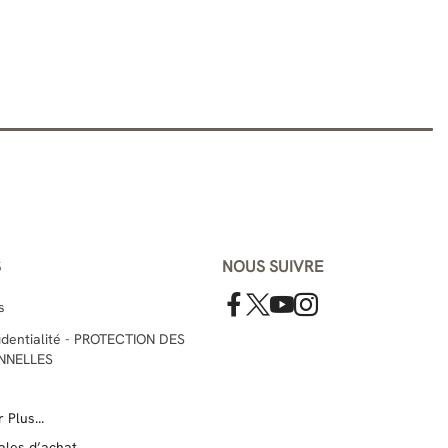
S
NOUS SUIVRE
s
fidentialité - PROTECTION DES
NNELLES
 Plus...
ales d’achat