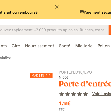
close
atisfait ou remboursé
Paiement sécu
nts
Cire
Nourrissement
Santé
Miellerie
Pollen
olutive
PORTEPED10/EVO
MADE IN 🇫🇷
Nicot
Porte d’entrée
star
star
star
star
star
Voir 1 avis
1
€
,15
TTC