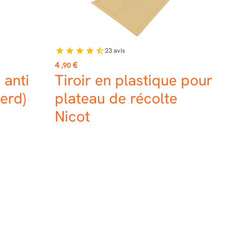
23
avis
star
star
star
star
star_half
Prix
4
€
,90
 anti
Tiroir en plastique pour
verd)
plateau de récolte
Nicot