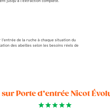
ment jusqu’à l’extraction complète.
r l’entrée de la ruche à chaque situation du
lation des abeilles selon les besoins réels de
 sur Porte d’entrée Nicot Évol
star
star
star
star
star