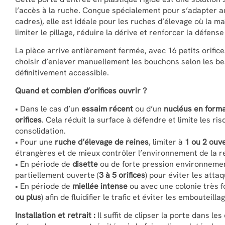
l’accès à la ruche. Conçue spécialement pour s’adapter a
cadres), elle est idéale pour les ruches d’élevage où la ma
limiter le pillage, réduire la dérive et renforcer la défense
La pièce arrive entièrement fermée, avec 16 petits orifice
choisir d’enlever manuellement les bouchons selon les beso
définitivement accessible.
Quand et combien d’orifices ouvrir ?
• Dans le cas d’un
essaim récent
ou d’un
nucléus en form
orifices
. Cela réduit la surface à défendre et limite les r
consolidation.
• Pour une
ruche d’élevage de reines
, limiter à
1 ou 2 ouv
étrangères et de mieux contrôler l’environnement de la r
• En période de
disette
ou de forte pression environnement
partiellement ouverte (
3 à 5 orifices
) pour éviter les atta
• En période de
miellée intense
ou avec une colonie très f
ou plus
) afin de fluidifier le trafic et éviter les embouteilla
Installation et retrait :
Il suffit de clipser la porte dans les