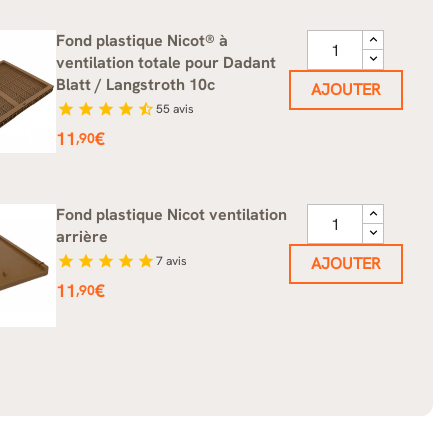
Fond plastique Nicot® à
ventilation totale pour Dadant
Blatt / Langstroth 10c
AJOUTER
star
star
star
star
star_half
55
avis
Prix
11
€
,90
Fond plastique Nicot ventilation
arrière
star
star
star
star
star
7
avis
AJOUTER
Prix
11
€
,90