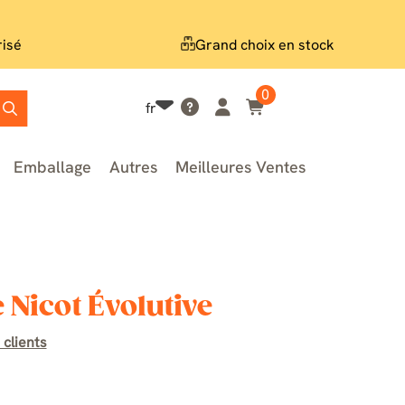
risé
Grand choix en stock
0
fr
Emballage
Autres
Meilleures Ventes
 Nicot Évolutive
 clients