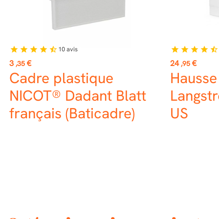
10
avis
star
star
star
star
star_half
star
star
star
star
star_half
Prix
Prix
3
€
24
€
,35
,95
Cadre plastique
Hausse
NICOT® Dadant Blatt
Langstr
français (Baticadre)
US