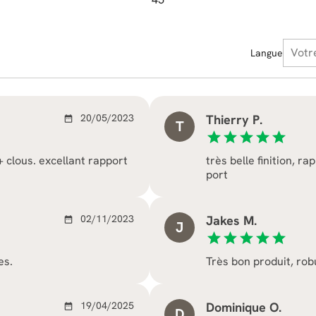
Langue
20/05/2023
Thierry P.
date_range
T
star
star
star
star
star
 + clous. excellant rapport
très belle finition, r
port
02/11/2023
Jakes M.
date_range
J
star
star
star
star
star
es.
Très bon produit, rob
19/04/2025
Dominique O.
date_range
D