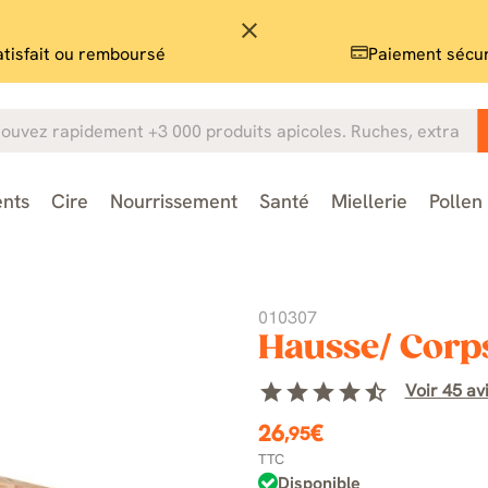
close
atisfait ou remboursé
Paiement sécu
nts
Cire
Nourrissement
Santé
Miellerie
Pollen
010307
Hausse/ Corp
star
star
star
star
star_half
Voir 45 avi
26
€
,95
TTC
Disponible