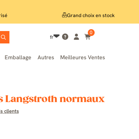
risé
Grand choix en stock
0
fr
Emballage
Autres
Meilleures Ventes
s Langstroth normaux
s clients