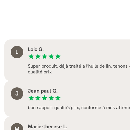
Loic G.
L
star
star
star
star
star
Super produit, déjà traité a l'huile de lin, tenons
qualité prix
Jean paul G.
J
star
star
star
star
star
bon rapport qualité/prix, conforme à mes attent
Marie-therese L.
M