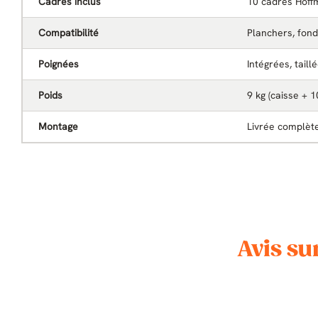
Cadres inclus
10 cadres Hoff
Compatibilité
Planchers, fond
Poignées
Intégrées, taill
Poids
9 kg (caisse + 1
Montage
Livrée complè
Avis s