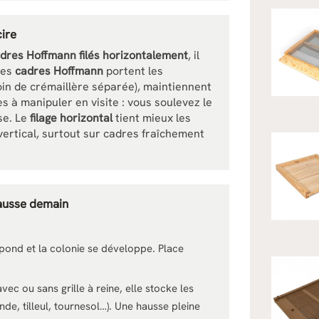
cire
res Hoffmann filés horizontalement
, il
Les
cadres Hoffmann
portent les
in de crémaillère séparée), maintiennent
les à manipuler en visite : vous soulevez le
se. Le
filage horizontal
tient mieux les
vertical, surtout sur cadres fraîchement
hausse demain
 pond et la colonie se développe. Place
c ou sans grille à reine, elle stocke les
nde, tilleul, tournesol…). Une hausse pleine