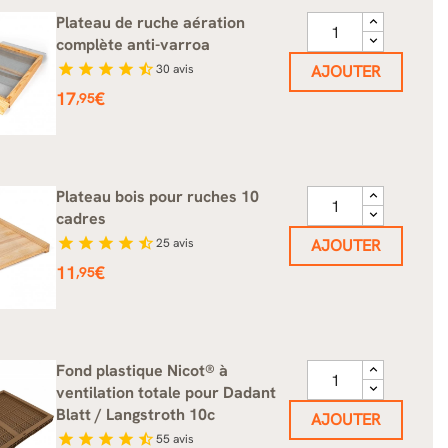
Plateau de ruche aération
complète anti-varroa
star
star
star
star
star_half
30
avis
AJOUTER
Prix
17
€
,95
Plateau bois pour ruches 10
cadres
star
star
star
star
star_half
25
avis
AJOUTER
Prix
11
€
,95
Fond plastique Nicot® à
ventilation totale pour Dadant
Blatt / Langstroth 10c
AJOUTER
star
star
star
star
star_half
55
avis