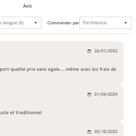
Avis
Commander par
26/01/2022
date_range
apport qualité prix sans égale.....même avec les frais de
01/04/2024
date_range
uste et traditionnel
02/10/2022
date_range