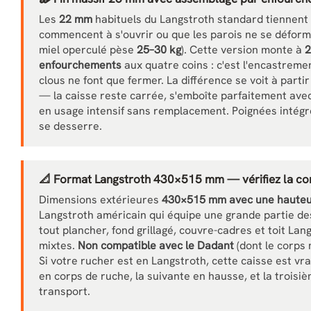
Les
22 mm
habituels du Langstroth standard tiennent 
commencent à s'ouvrir ou que les parois ne se déform
miel operculé pèse
25–30 kg
). Cette version monte à
2
enfourchements
aux quatre coins : c'est l'encastreme
clous ne font que fermer. La différence se voit à part
— la caisse reste carrée, s'emboîte parfaitement avec 
en usage intensif sans remplacement. Poignées intégrée
se desserre.
📐 Format Langstroth 430×515 mm — vérifiez la com
Dimensions extérieures
430×515 mm avec une hauteu
Langstroth américain qui équipe une grande partie d
tout plancher, fond grillagé, couvre-cadres et toit La
mixtes.
Non compatible avec le Dadant
(dont le corps
Si votre rucher est en Langstroth, cette caisse est v
en corps de ruche, la suivante en hausse, et la troisi
transport.