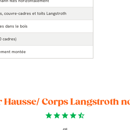
mann filés horizontalement
s, couvre-cadres et toits Langstroth
ées dans le bois
0 cadres)
tement montée
ur Hausse/ Corps Langstroth 
star
star
star
star
star_half
45