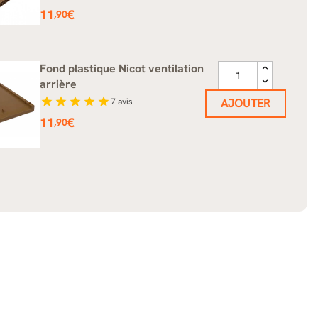
Prix
11
€
,90
Fond plastique Nicot ventilation
arrière
star
star
star
star
star
7
avis
AJOUTER
Prix
11
€
,90