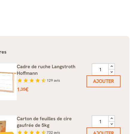
res
Cadre de ruche Langstroth
Hoffmann
star
star
star
star
star_half
129
avis
AJOUTER
Prix
1
€
,35
Carton de feuilles de cire
gaufrée de 5kg
star
star
star
star
star_half
732
avis
AJOUTER