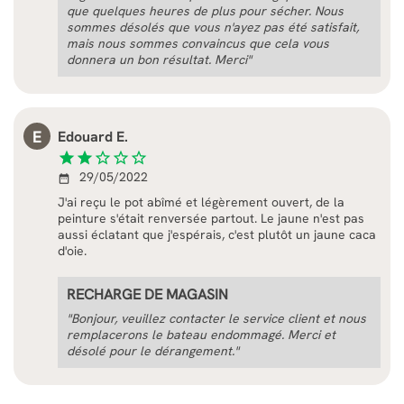
que quelques heures de plus pour sécher. Nous
sommes désolés que vous n'ayez pas été satisfait,
mais nous sommes convaincus que cela vous
donnera un bon résultat. Merci"
E
Edouard E.
star
star
star_border
star_border
star_border
29/05/2022
date_range
J'ai reçu le pot abîmé et légèrement ouvert, de la
peinture s'était renversée partout. Le jaune n'est pas
aussi éclatant que j'espérais, c'est plutôt un jaune caca
d'oie.
RECHARGE DE MAGASIN
"Bonjour, veuillez contacter le service client et nous
remplacerons le bateau endommagé. Merci et
désolé pour le dérangement."