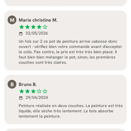
M
Marie christine M.
star
star
star
star
star_border
02/05/2026
date_range
Un fois sur 2 ce pot de peinture arrive cabossé donc
ouvert : vérifiez bien votre commande avant d'accepter
le colis. Pas contre, le prix est très très bien placé. Il
faut bien bien mélanger le pot, sinon, les premières
couches sont très claires.
B
Bruno B.
star
star
star
star_border
star_border
29/04/2024
date_range
Peinture réalisée en deux couches. La peinture est très
liquide, elle sèche très lentement. Le bois absorbe
lentement la peinture.