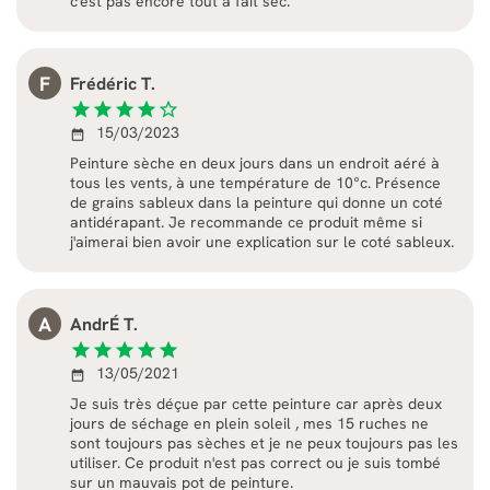
c'est pas encore tout à fait sec.
F
Frédéric T.
star
star
star
star
star_border
15/03/2023
date_range
Peinture sèche en deux jours dans un endroit aéré à
tous les vents, à une température de 10°c. Présence
de grains sableux dans la peinture qui donne un coté
antidérapant. Je recommande ce produit même si
j'aimerai bien avoir une explication sur le coté sableux.
A
AndrÉ T.
star
star
star
star
star
13/05/2021
date_range
Je suis très déçue par cette peinture car après deux
jours de séchage en plein soleil , mes 15 ruches ne
sont toujours pas sèches et je ne peux toujours pas les
utiliser. Ce produit n'est pas correct ou je suis tombé
sur un mauvais pot de peinture.