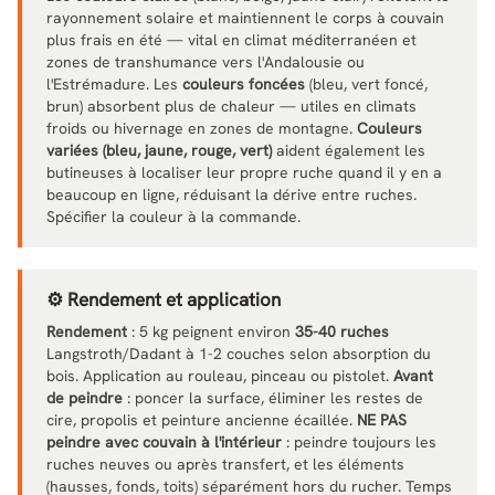
rayonnement solaire et maintiennent le corps à couvain
plus frais en été — vital en climat méditerranéen et
zones de transhumance vers l'Andalousie ou
l'Estrémadure. Les
couleurs foncées
(bleu, vert foncé,
brun) absorbent plus de chaleur — utiles en climats
froids ou hivernage en zones de montagne.
Couleurs
variées (bleu, jaune, rouge, vert)
aident également les
butineuses à localiser leur propre ruche quand il y en a
beaucoup en ligne, réduisant la dérive entre ruches.
Spécifier la couleur à la commande.
⚙️ Rendement et application
Rendement
: 5 kg peignent environ
35-40 ruches
Langstroth/Dadant à 1-2 couches selon absorption du
bois. Application au rouleau, pinceau ou pistolet.
Avant
de peindre
: poncer la surface, éliminer les restes de
cire, propolis et peinture ancienne écaillée.
NE PAS
peindre avec couvain à l'intérieur
: peindre toujours les
ruches neuves ou après transfert, et les éléments
(hausses, fonds, toits) séparément hors du rucher. Temps