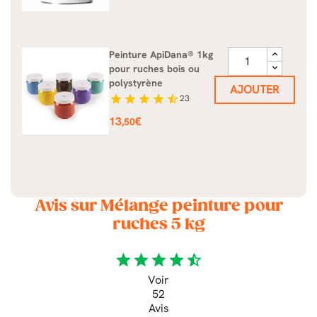
Peinture ApiDana® 1kg
pour ruches bois ou
polystyrène
AJOUTER
star
star
star
star
star_half
23
Prix
13
€
,50
Avis sur Mélange peinture pour
ruches 5 kg
star
star
star
star
star_half
Voir
52
Avis