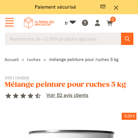
Paiement sécurisé
Gran
close
0
fr
MENU
Accueil
ruches
mélange peinture pour ruches 5 kg
3901104000
Mélange peinture pour ruches 5 kg
star
star
star
star
star_half
Voir 52 avis clients
-5,05 €