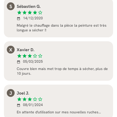
S
Sébastien G.
star
star
star
star
star_border
14/12/2020
date_range
Malgré le chauffage dans la pièce la peinture est très
longue a sécher !!
X
Xavier D.
star
star
star
star_border
star_border
05/03/2025
date_range
Couvre bien mais met trop de temps à sécher, plus de
10 jours.
J
Joel J.
star
star
star
star_border
star_border
08/01/2024
date_range
En attente d'utilisation sur mes nouvelles ruches...