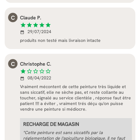
C
Claude P.
star
star
star
star
star
29/07/2024
date_range
produits non testé mais livraison intacte
C
Christophe C.
star
star_border
star_border
star_border
star_border
08/04/2022
date_range
Vraiment mécontent de cette peinture très liquide et
sans siccatif, elle ne sèche pas, et reste collante au
toucher, signalé au service clientèle , réponse faut être
patient !!!! a éviter , vraiment trés déçu qu'on puisse
vendre une peinture si médiocre.
RECHARGE DE MAGASIN
"Cette peinture est sans siccatifs par la
réglementation de l'apiculture biologique. Il ne faut