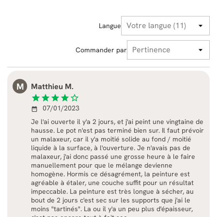
Langue
Commander par
M
Matthieu M.
star
star
star
star
star_border
07/01/2023
date_range
Je l'ai ouverte il y'a 2 jours, et j'ai peint une vingtaine de
hausse. Le pot n'est pas terminé bien sur. Il faut prévoir
un malaxeur, car il y'a moitié solide au fond / moitié
liquide à la surface, à l'ouverture. Je n'avais pas de
malaxeur, j'ai donc passé une grosse heure à le faire
manuellement pour que le mélange devienne
homogène. Hormis ce désagrément, la peinture est
agréable à étaler, une couche suffit pour un résultat
impeccable. La peinture est très longue à sécher, au
bout de 2 jours c'est sec sur les supports que j'ai le
moins "tartinés". La ou il y'a un peu plus d'épaisseur,