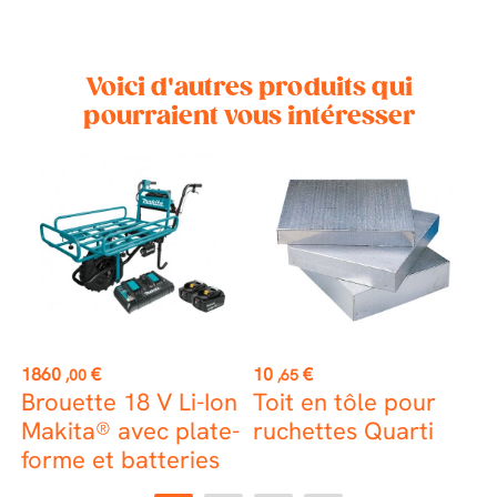
Voici d'autres produits qui
pourraient vous intéresser
K
st
Prix
Prix
P
1860
€
10
€
3
,00
,65
h
Brouette 18 V Li-Ion
Toit en tôle pour
T
Makita® avec plate-
ruchettes Quarti
r
forme et batteries