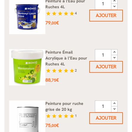
Peinture à l'Eau pour
Ruches 4L
star
star
star
star
star
4
AJOUTER
Prix
79
€
,00
Peinture Émail
Acrylique à l’Eau pour
Ruches 4L
AJOUTER
star
star
star
star
star
2
Prix
88
€
,75
Peinture pour ruche
grise de 20 kg
star
star
star
star
star
1
AJOUTER
Prix
75
€
,00