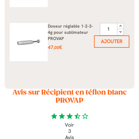
de
base
Doseur réglable 1-2-3-
4g pour sublimateur
PROVAP
AJOUTER
Prix
47
€
,00
Avis sur Récipient en téflon blanc
PROVAP
star
star
star
star_half
star_border
Voir
3
Avis