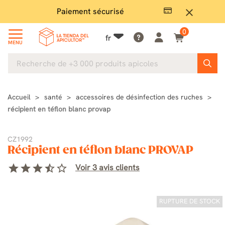
Paiement sécurisé
Gran
close
0
fr
MENU
Accueil
santé
accessoires de désinfection des ruches
récipient en téflon blanc provap
CZ1992
Récipient en téflon blanc PROVAP
star
star
star
star_half
star_border
Voir 3 avis clients
RUPTURE DE STOCK