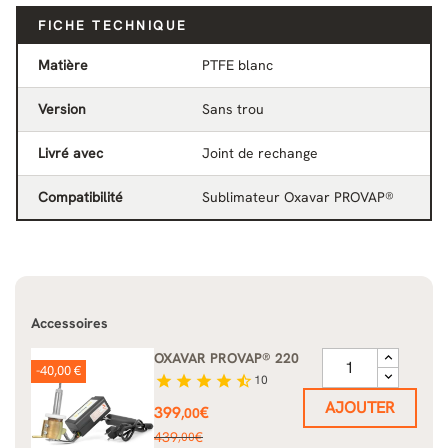
FICHE TECHNIQUE
Matière
PTFE blanc
Version
Sans trou
Livré avec
Joint de rechange
Compatibilité
Sublimateur Oxavar PROVAP®
Accessoires
OXAVAR PROVAP® 220
-40,00 €
star
star
star
star
star_half
10
AJOUTER
Prix
399
€
,00
Prix
439
€
,00