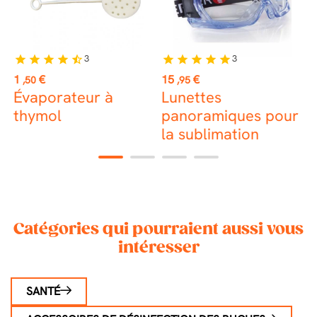
3
3
star
star
star
star
star_half
star
star
star
star
star
st
Prix
Prix
P
1
€
15
€
3
,50
,95
Évaporateur à
Lunettes
G
thymol
panoramiques pour
la sublimation
1
2
3
4
Catégories qui pourraient aussi vous
intéresser
SANTÉ