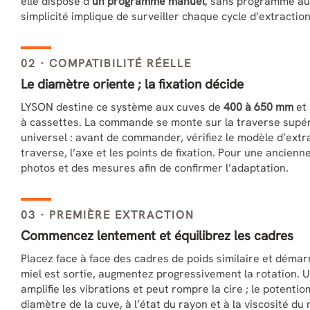
elle dispose d’
un programme manuel
, sans programme aut
simplicité implique de surveiller chaque cycle d’extraction
02 · COMPATIBILITÉ RÉELLE
Le diamètre oriente ; la fixation décide
LYSON destine ce système aux cuves de
400 à 650 mm
et 
à cassettes. La commande se monte sur la traverse supéri
universel : avant de commander, vérifiez le modèle d’extra
traverse, l’axe et les points de fixation. Pour une ancie
photos et des mesures afin de confirmer l’adaptation.
03 · PREMIÈRE EXTRACTION
Commencez lentement et équilibrez les cadres
Placez face à face des cadres de poids similaire et déma
miel est sortie, augmentez progressivement la rotation. 
amplifie les vibrations et peut rompre la cire ; le potenti
diamètre de la cuve, à l’état du rayon et à la viscosité du 