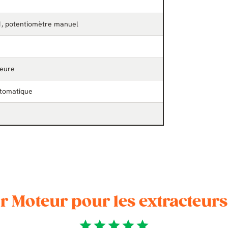
, potentiomètre manuel
ieure
utomatique
ur Moteur pour les extracteur
star
star
star
star
star