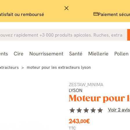
close
atisfait ou remboursé
Paiement sécu
nts
Cire
Nourrissement
Santé
Miellerie
Pollen
xtracteurs
moteur pour les extracteurs lyson
ZESTAW_MINIMA
LYSON
Moteur pour l
star
star
star
star
star
Voir 2 avis
243
€
,00
TTC