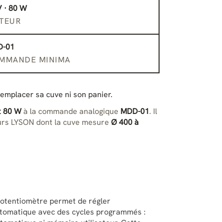
V · 80 W
TEUR
-01
MMANDE MINIMA
mplacer sa cuve ni son panier.
t 80 W
à la commande analogique
MDD-01
. Il
eurs LYSON dont la cuve mesure
Ø 400 à
 potentiomètre permet de régler
tomatique avec des cycles programmés :