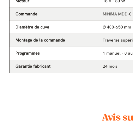
Moteur
18 V · 80 W
Commande
MINIMA MDD-01
Diamètre de cuve
Ø 400–650 mm
Montage de la commande
Traverse supér
Programmes
1 manuel · 0 a
Garantie fabricant
24 mois
Avis s