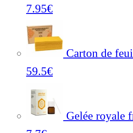
7.95€
Carton de feui
59.5€
Gelée royale f