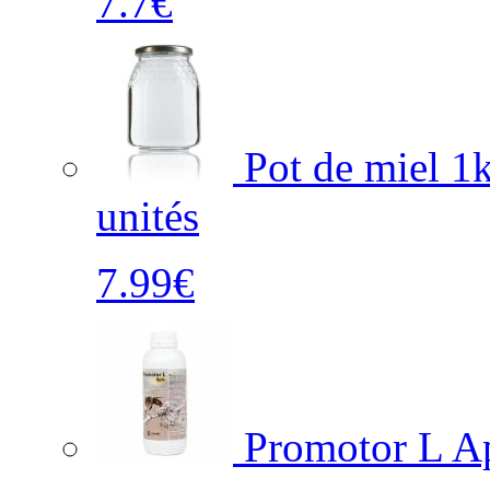
7.7€
Pot de miel 1k
unités
7.99€
Promotor L Api