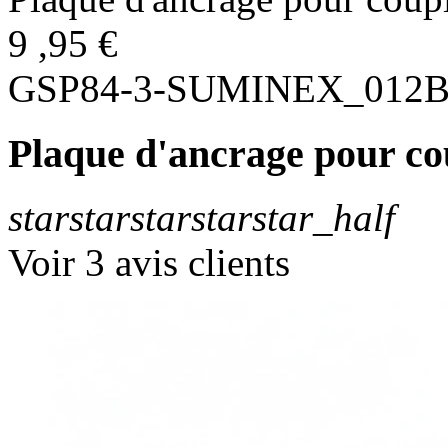
9
,95
€
GSP84-3-SUMINEX_012B
Plaque d'ancrage pour cou
star
star
star
star
star_half
Voir 3 avis clients