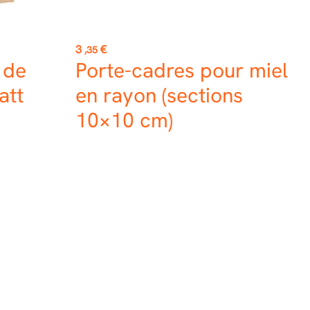
Prix
3
€
,35
 de
Porte-cadres pour miel
att
en rayon (sections
10×10 cm)