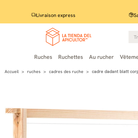
Livraison express
S
Ruches
Ruchettes
Au rucher
Vêteme
Accueil
ruches
cadres des ruche
cadre dadant blatt cor