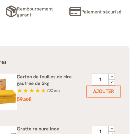
Remboursement
Paiement sécurisé
garanti
res
Carton de feuilles de cire
gaufrée de 5kg
star
star
star
star
star_half
732
avis
AJOUTER
Prix
59
€
,50
Gratte rainure inox