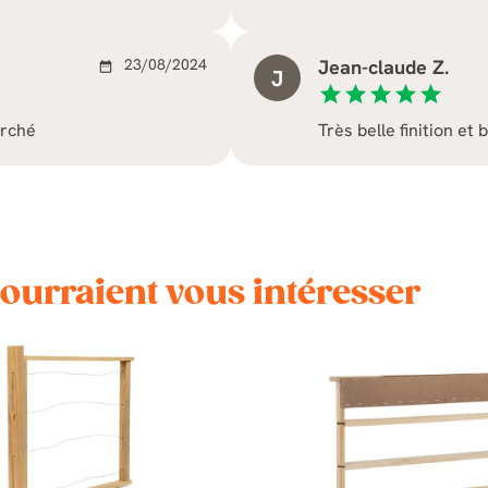
23/08/2024
Jean-claude Z.
date_range
J
star
star
star
star
star
arché
Très belle finition et b
pourraient vous intéresser