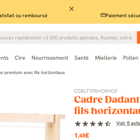
close
atisfait ou remboursé
Paiement sécu
nts
Cire
Nourrissement
Santé
Miellerie
Pollen
ps premium avec fils horizontaux
CDBLTTPRHORHOF
Cadre Dadant
fils horizont
star
star
star
star
star_half
Voir 5 avis
1
€
,45