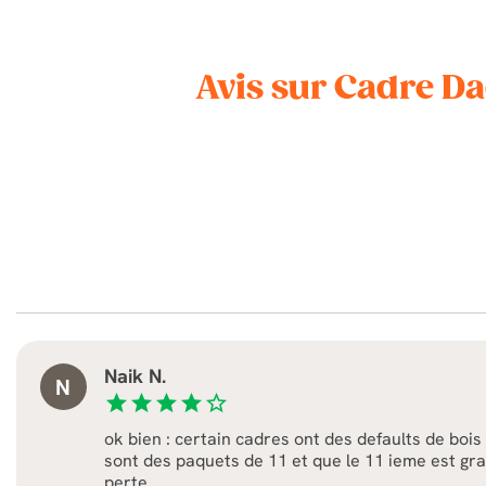
Avis sur Cadre Da
Naik N.
N
star
star
star
star
star_border
ok bien : certain cadres ont des defaults de boi
sont des paquets de 11 et que le 11 ieme est gra
perte