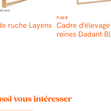
62
avis
Prix
9
€
,50
de ruche Layens
Cadre d'élevage
reines Dadant Bl
ssi vous intéresser