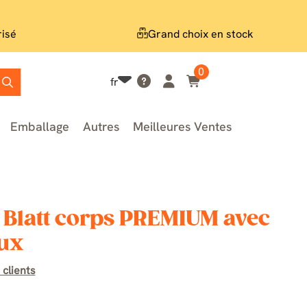
risé
Grand choix en stock
0
fr
Emballage
Autres
Meilleures Ventes
 Blatt corps PREMIUM avec
aux
 clients