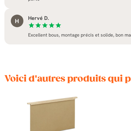
Hervé D.
H
star
star
star
star
star
Excellent bous, montage précis et solide, bon m
Voici d'autres produits qui 