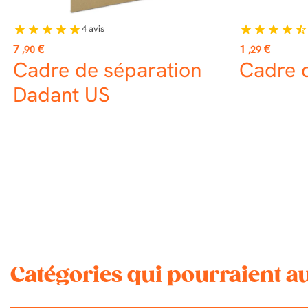
4
avis
star
star
star
star
star
star
star
star
star
star_half
Prix
Prix
7
€
1
€
,90
,29
Cadre de séparation
Cadre 
Dadant US
Catégories qui pourraient au