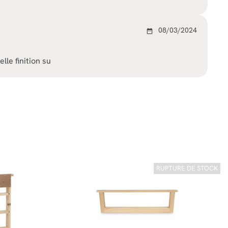
08/03/2024
date_range
elle finition su
RUPTURE DE STOCK