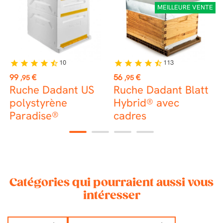
MEILLEURE VENTE
10
113
star
star
star
star
star_half
star
star
star
star
star_half
st
Prix
Prix
P
99
€
56
€
1
,95
,95
Ruche Dadant US
Ruche Dadant Blatt
H
polystyrène
Hybrid® avec
p
Paradise®
cadres
(
L
1
2
3
4
Catégories qui pourraient aussi vous
intéresser