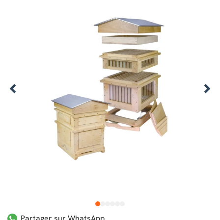
1
2
3
4
5
6
Partager sur WhatsApp