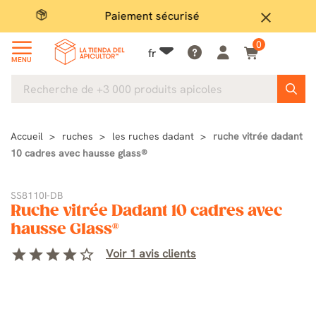
Paiement sécurisé
Gran
close
0
fr
MENU
Accueil
ruches
les ruches dadant
ruche vitrée dadant
10 cadres avec hausse glass®
SS8110I-DB
Ruche vitrée Dadant 10 cadres avec
hausse Glass®
star
star
star
star
star_border
Voir 1 avis clients