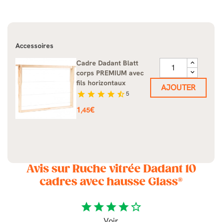
Accessoires
Cadre Dadant Blatt
corps PREMIUM avec
fils horizontaux
AJOUTER
star
star
star
star
star_half
5
Prix
1
€
,45
Avis sur Ruche vitrée Dadant 10
cadres avec hausse Glass®
star
star
star
star
star_border
Voir