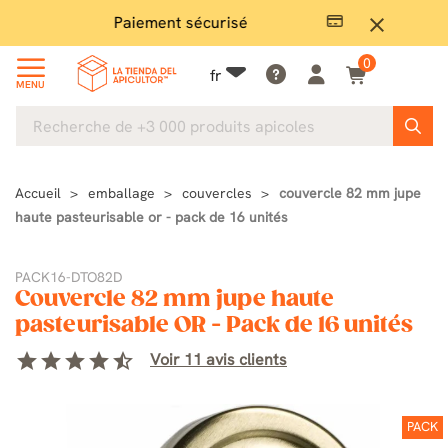
Paiement sécurisé
Gran
close
0
fr
MENU
Accueil
emballage
couvercles
couvercle 82 mm jupe
haute pasteurisable or - pack de 16 unités
PACK16-DTO82D
Couvercle 82 mm jupe haute
pasteurisable OR - Pack de 16 unités
star
star
star
star
star_half
Voir 11 avis clients
PACK