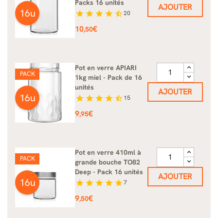
Packs 16 unités
AJOUTER
16u
star
star
star
star
star_half
20
Prix
10
€
,50
Pot en verre APIARI
PACK
1kg miel - Pack de 16
unités
AJOUTER
16u
star
star
star
star
star_half
15
Prix
9
€
,95
Pot en verre 410ml à
PACK
grande bouche TO82
Deep - Pack 16 unités
AJOUTER
16u
star
star
star
star
star
7
Prix
9
€
,50