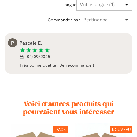
Langue
Commander par
P
Pascale E.
star
star
star
star
star
01/09/2025
date_range
Très bonne qualité ! Je recommande !
Voici d'autres produits qui
pourraient vous intéresser
K
PACK
NOUVEAU