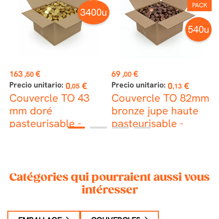
PACK
u
3400u
540u
st
Prix
Prix
P
163
€
69
€
2
,50
,00
Precio unitario:
Precio unitario:
P
0
€
0
€
,05
,13
m
Couvercle TO 43
Couvercle TO 82mm
C
-
mm doré
bronze jupe haute
pasteurisable -
pasteurisable -
p
1
2
3
4
Caisse de 3400
Caisse de 540
d
unités
Catégories qui pourraient aussi vous
intéresser