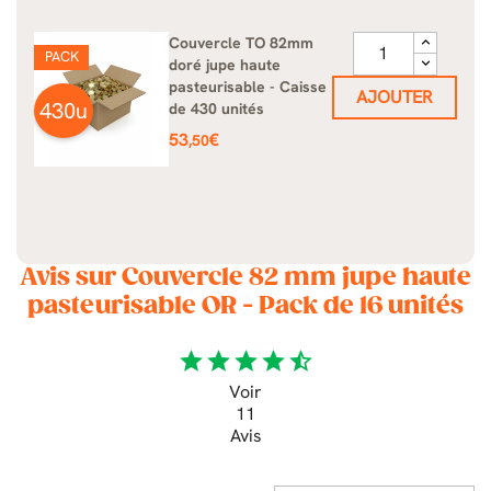
Couvercle TO 82mm
PACK
doré jupe haute
pasteurisable - Caisse
AJOUTER
430u
de 430 unités
Prix
53
€
,50
Avis sur Couvercle 82 mm jupe haute
pasteurisable OR - Pack de 16 unités
star
star
star
star
star_half
Voir
11
Avis