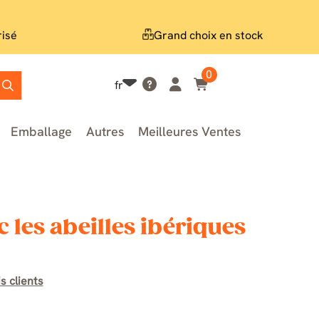
risé
Grand choix en stock
0
fr
Emballage
Autres
Meilleures Ventes
 les abeilles ibériques
s clients