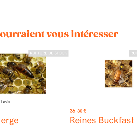
pourraient vous intéresser
RUPTURE DE STOCK
RU
1
avis
Prix
36
€
,30
ierge
Reines Buckfast