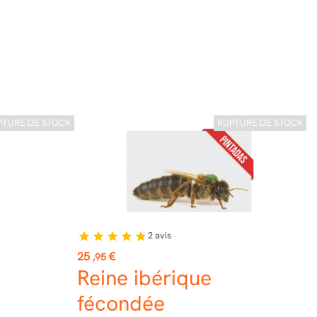
PTURE DE STOCK
RUPTURE DE STOCK
2
avis
star
star
star
star
star
Prix
25
€
,95
Reine ibérique
fécondée