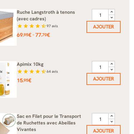
Ruche Langstroth à tenons
(avec cadres)
star
star
star
star
star_half
97
avis
AJOUTER
Prix
69
€
77
€
-
,95
,70
Apimix 10kg
star
star
star
star
star_half
64
avis
AJOUTER
Prix
15
€
,95
Sac en Filet pour le Transport
de Ruchettes avec Abeilles
Vivantes
AJOUTER