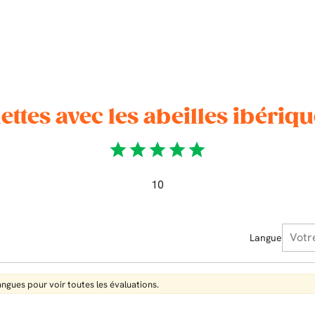
ettes avec les abeilles ibériq
star
star
star
star
star
10
Langue
langues pour voir toutes les évaluations.