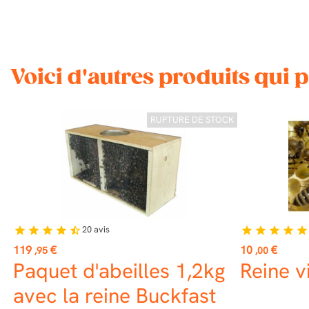
Voici d'autres produits qui 
RUPTURE DE STOCK
20
avis
star
star
star
star
star_half
star
star
star
star
star
Prix
Prix
119
€
10
€
,95
,00
Paquet d'abeilles 1,2kg
Reine v
avec la reine Buckfast