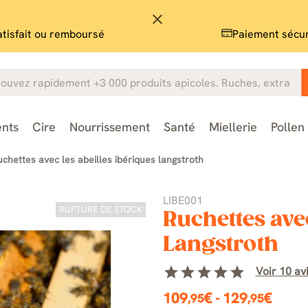
close
atisfait ou remboursé
Paiement sécu
nts
Cire
Nourrissement
Santé
Miellerie
Pollen
uchettes avec les abeilles ibériques langstroth
LIBE001
RUPTURE DE STOCK
Ruchettes avec
Langstroth
star
star
star
star
star
Voir 10 avi
109
€
-
129
€
,95
,95