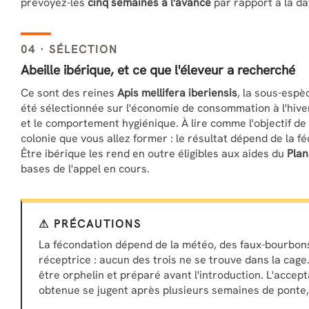
prévoyez-les
cinq semaines à l'avance
par rapport à la da
04 · SÉLECTION
Abeille ibérique, et ce que l'éleveur a recherché
Ce sont des reines
Apis mellifera iberiensis
, la sous-espè
été sélectionnée sur l'économie de consommation à l'hiver
et le comportement hygiénique. À lire comme l'objectif d
colonie que vous allez former : le résultat dépend de la fé
Être ibérique les rend en outre éligibles aux aides du
Plan
bases de l'appel en cours.
⚠ PRÉCAUTIONS
La fécondation dépend de la météo, des faux-bourbons 
réceptrice : aucun des trois ne se trouve dans la cage.
être orphelin et préparé avant l'introduction. L'accep
obtenue se jugent après plusieurs semaines de ponte, e