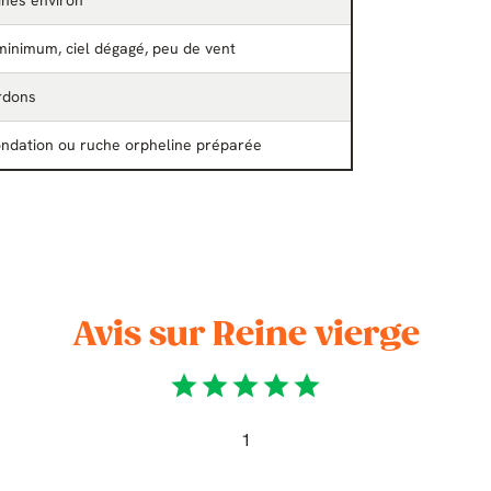
ines environ
minimum, ciel dégagé, peu de vent
rdons
ondation ou ruche orpheline préparée
Avis sur Reine vierge
star
star
star
star
star
1