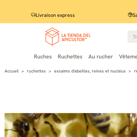
Livraison express
S
Ruches
Ruchettes
Au rucher
Vêteme
Accueil
ruchettes
essaims d'abeilles, reines et nucléus
r