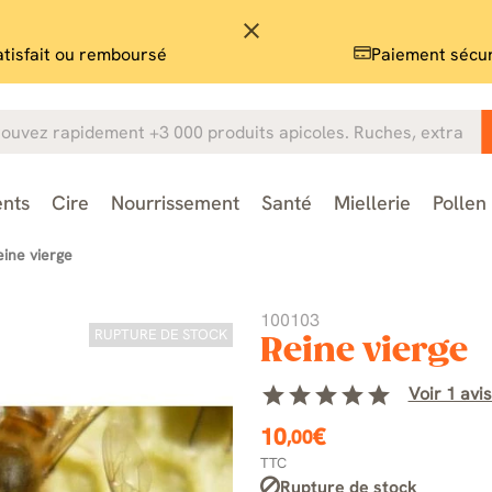
close
atisfait ou remboursé
Paiement sécu
nts
Cire
Nourrissement
Santé
Miellerie
Pollen
eine vierge
100103
RUPTURE DE STOCK
Reine vierge
star
star
star
star
star
Voir 1 avis
10
€
,00
TTC
Rupture de stock