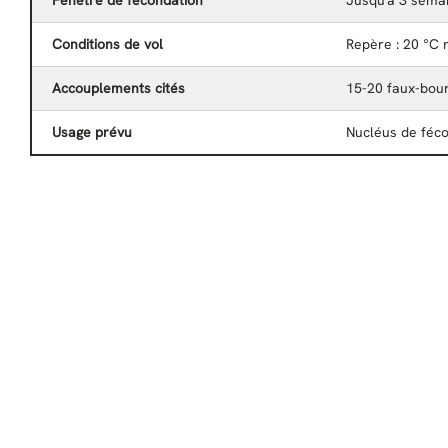
Fenêtre de fécondation
Jusqu'à 3 sema
Conditions de vol
Repère : 20 °C 
Accouplements cités
15-20 faux-bou
Usage prévu
Nucléus de féc