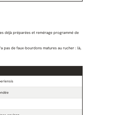
ines déjà préparées et remérage programmé de
'a pas de faux-bourdons matures au rucher : là,
beriensis
ondée