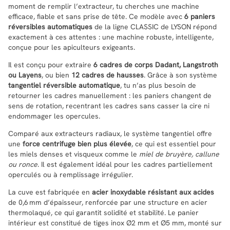
moment de remplir l’extracteur, tu cherches une machine
efficace, fiable et sans prise de tête. Ce modèle avec
6 paniers
réversibles automatiques
de la ligne CLASSIC de LYSON répond
exactement à ces attentes : une machine robuste, intelligente,
conçue pour les apiculteurs exigeants.
Il est conçu pour extraire
6 cadres de corps Dadant, Langstroth
ou Layens
, ou bien
12 cadres de hausses
. Grâce à son système
tangentiel réversible automatique
, tu n’as plus besoin de
retourner les cadres manuellement : les paniers changent de
sens de rotation, recentrant les cadres sans casser la cire ni
endommager les opercules.
Comparé aux extracteurs radiaux, le système tangentiel offre
une
force centrifuge bien plus élevée
, ce qui est essentiel pour
les miels denses et visqueux comme le
miel de bruyère, callune
ou ronce
. Il est également idéal pour les cadres partiellement
operculés ou à remplissage irrégulier.
La cuve est fabriquée en
acier inoxydable résistant aux acides
de 0,6 mm d’épaisseur, renforcée par une structure en acier
thermolaqué, ce qui garantit solidité et stabilité. Le panier
intérieur est constitué de tiges inox Ø2 mm et Ø5 mm, monté sur