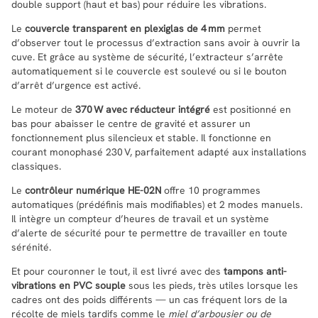
double support (haut et bas) pour réduire les vibrations.
Le
couvercle transparent en plexiglas de 4 mm
permet
d’observer tout le processus d’extraction sans avoir à ouvrir la
cuve. Et grâce au système de sécurité, l’extracteur s’arrête
automatiquement si le couvercle est soulevé ou si le bouton
d’arrêt d’urgence est activé.
Le moteur de
370 W avec réducteur intégré
est positionné en
bas pour abaisser le centre de gravité et assurer un
fonctionnement plus silencieux et stable. Il fonctionne en
courant monophasé 230 V, parfaitement adapté aux installations
classiques.
Le
contrôleur numérique HE-02N
offre 10 programmes
automatiques (prédéfinis mais modifiables) et 2 modes manuels.
Il intègre un compteur d’heures de travail et un système
d’alerte de sécurité pour te permettre de travailler en toute
sérénité.
Et pour couronner le tout, il est livré avec des
tampons anti-
vibrations en PVC souple
sous les pieds, très utiles lorsque les
cadres ont des poids différents — un cas fréquent lors de la
récolte de miels tardifs comme le
miel d’arbousier ou de