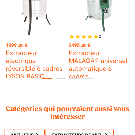
2
star
star
star
star
star
Prix
Prix
P
1899
€
2495
€
1
,00
,00
Extracteur
Extracteur
E
électrique
MALAGA® universel
é
z
réversible 6 cadres
automatique 6
r
LYSON BASIC
cadres
1
2
3
4
Catégories qui pourraient aussi vous
intéresser