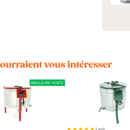
pourraient vous intéresser
MEILLEURE VENTE
2
avis
star
star
star
star
star