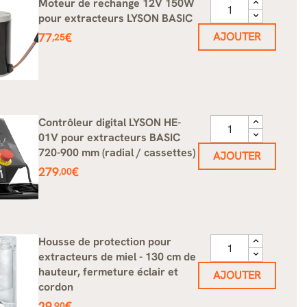
Moteur de rechange 12V 150W
pour extracteurs LYSON BASIC
Prix
77
€
AJOUTER
,25
Contrôleur digital LYSON HE-
01V pour extracteurs BASIC
720-900 mm (radial / cassettes)
AJOUTER
Prix
279
€
,00
Housse de protection pour
extracteurs de miel - 130 cm de
hauteur, fermeture éclair et
AJOUTER
cordon
Prix
29
€
,90