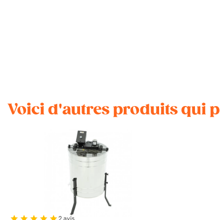
Voici d'autres produits qui 
2
avis
star
star
star
star
star