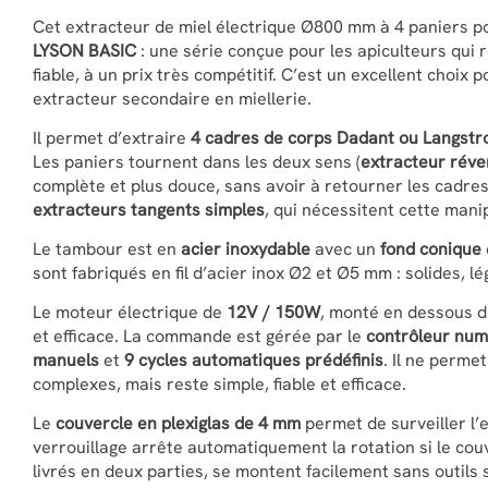
Cet extracteur de miel électrique Ø800 mm à 4 paniers po
LYSON BASIC
: une série conçue pour les apiculteurs qui r
fiable, à un prix très compétitif. C’est un excellent choi
extracteur secondaire en miellerie.
Il permet d’extraire
4 cadres de corps Dadant ou Langstr
Les paniers tournent dans les deux sens (
extracteur réve
complète et plus douce, sans avoir à retourner les cadres
extracteurs tangents simples
, qui nécessitent cette mani
Le tambour est en
acier inoxydable
avec un
fond conique
sont fabriqués en fil d’acier inox Ø2 et Ø5 mm : solides, lé
Le moteur électrique de
12V / 150W
, monté en dessous d
et efficace. La commande est gérée par le
contrôleur nu
manuels
et
9 cycles automatiques prédéfinis
. Il ne perme
complexes, mais reste simple, fiable et efficace.
Le
couvercle en plexiglas de 4 mm
permet de surveiller l’
verrouillage arrête automatiquement la rotation si le couv
livrés en deux parties, se montent facilement sans outils 