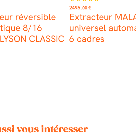
Prix
2495
€
,00
eur réversible
Extracteur MA
tique 8/16
universel autom
 LYSON CLASSIC
6 cadres
ssi vous intéresser