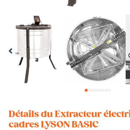
1
2
3
4
5
6
7
8
9
Détails du Extracteur électr
cadres LYSON BASIC