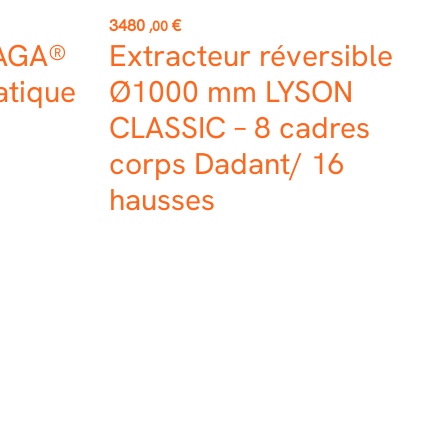
Prix
3480
€
,00
LAGA®
Extracteur réversible
atique
Ø1000 mm LYSON
CLASSIC – 8 cadres
corps Dadant/ 16
hausses