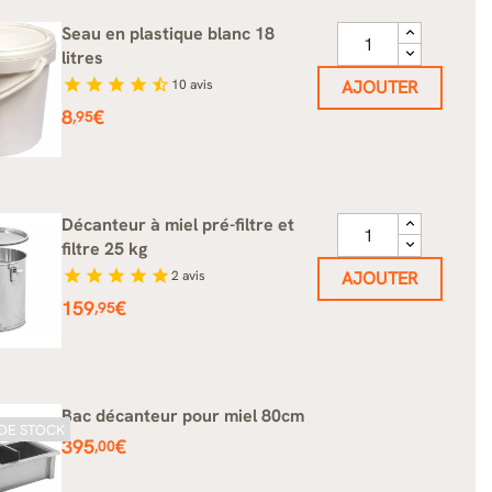
Seau en plastique blanc 18
litres
star
star
star
star
star_half
10
avis
AJOUTER
Prix
8
€
,95
Décanteur à miel pré-filtre et
filtre 25 kg
star
star
star
star
star
2
avis
AJOUTER
Prix
159
€
,95
Bac décanteur pour miel 80cm
DE STOCK
Prix
395
€
,00