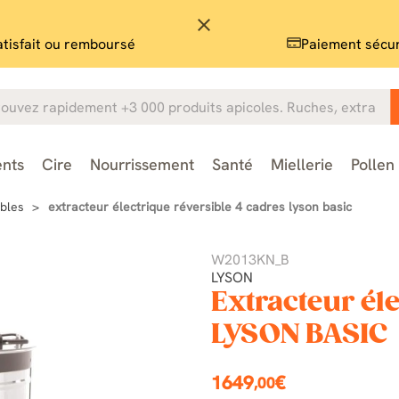
close
atisfait ou remboursé
Paiement sécu
nts
Cire
Nourrissement
Santé
Miellerie
Pollen
ibles
extracteur électrique réversible 4 cadres lyson basic
W2013KN_B
LYSON
Extracteur éle
LYSON BASIC
1649
€
,00