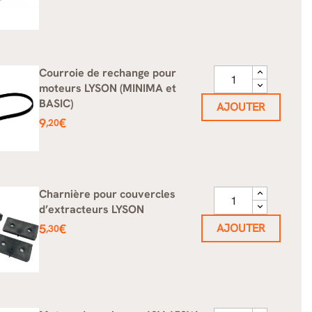
Courroie de rechange pour
moteurs LYSON (MINIMA et
BASIC)
AJOUTER
Prix
9
€
,20
Charnière pour couvercles
d’extracteurs LYSON
Prix
5
€
AJOUTER
,30