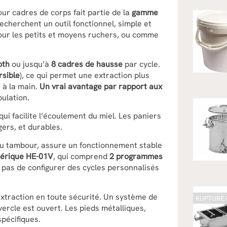
ur cadres de corps fait partie de la
gamme
echerchent un outil fonctionnel, simple et
x pour les petits et moyens ruchers, ou comme
oth
ou jusqu’à
8 cadres de hausse
par cycle.
rsible
), ce qui permet une extraction plus
 à la main.
Un vrai avantage par rapport aux
pulation.
qui facilite l’écoulement du miel. Les paniers
gers, et durables.
u tambour, assure un fonctionnement stable
mérique HE-01V
, qui comprend
2 programmes
t pas de configurer des cycles personnalisés
extraction en toute sécurité. Un système de
RUPTURE 
ercle est ouvert. Les pieds métalliques,
spécifiques.