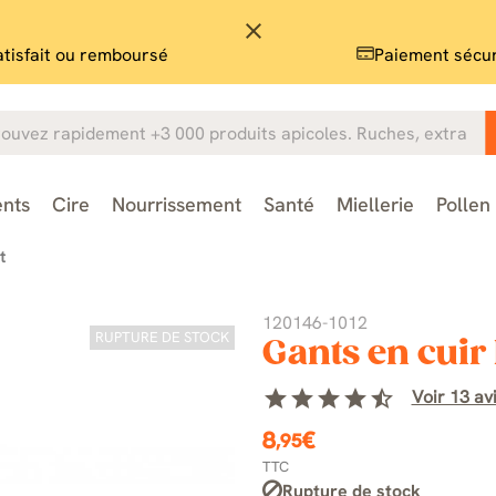
close
atisfait ou remboursé
Paiement sécu
nts
Cire
Nourrissement
Santé
Miellerie
Pollen
t
120146-1012
RUPTURE DE STOCK
Gants en cui
star
star
star
star
star_half
Voir 13 avi
8
€
,95
TTC
Rupture de stock