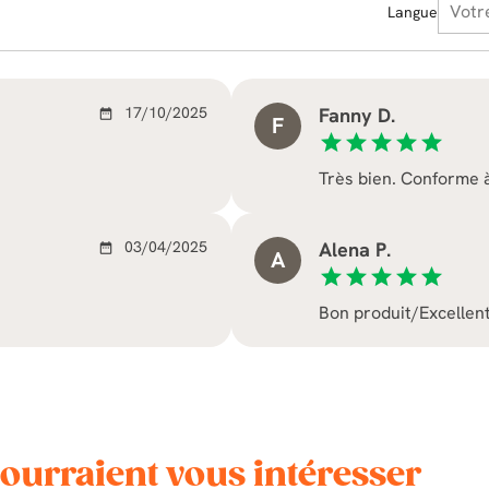
Langue
17/10/2025
Fanny D.
date_range
F
star
star
star
star
star
Très bien. Conforme 
03/04/2025
Alena P.
date_range
A
star
star
star
star
star
Bon produit/Excellen
pourraient vous intéresser