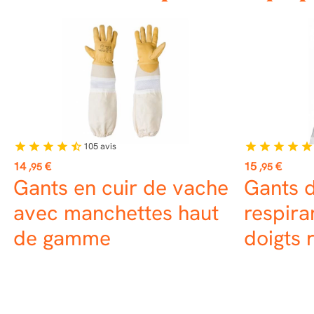
105
avis
star
star
star
star
star_half
star
star
star
star
star
Prix
Prix
14
€
15
€
,95
,95
Gants en cuir de vache
Gants d
avec manchettes haut
respira
de gamme
doigts 