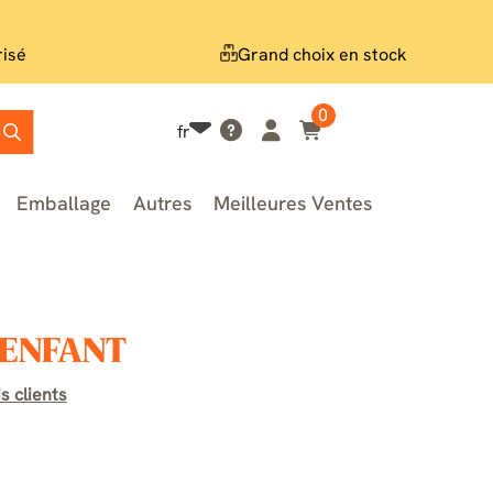
risé
Grand choix en stock
0
fr
Emballage
Autres
Meilleures Ventes
r ENFANT
s clients