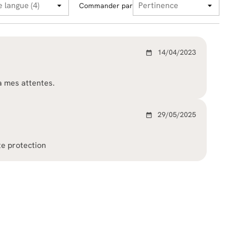
Commander par
14/04/2023
date_range
à mes attentes.
29/05/2025
date_range
te protection