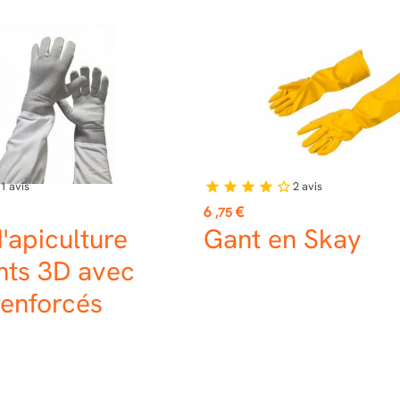
1
avis
2
avis
star
star
star
star
star_border
Prix
6
€
,75
'apiculture
Gant en Skay
nts 3D avec
renforcés