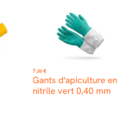
Prix
7
€
,50
Gants d'apiculture en
nitrile vert 0,40 mm