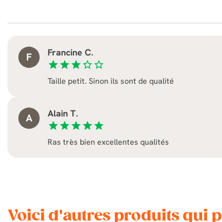
Francine C.
F
star
star
star
star_border
star_border
Taille petit. Sinon ils sont de qualité
Alain T.
A
star
star
star
star
star
Ras très bien excellentes qualités
Voici d'autres produits qui 