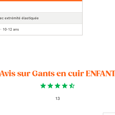
ec extrémité élastiquée
 · 10-12 ans
Avis sur Gants en cuir ENFAN
star
star
star
star
star_half
13