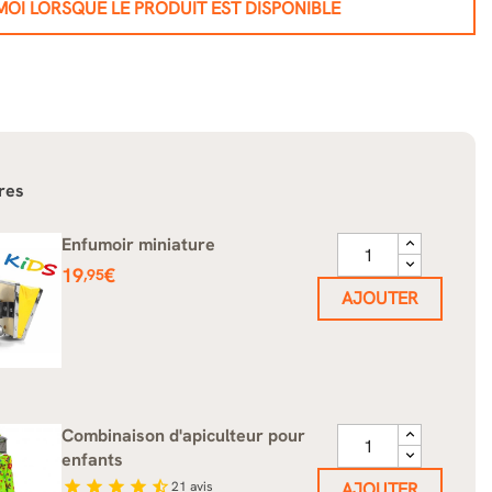
OI LORSQUE LE PRODUIT EST DISPONIBLE
res
Enfumoir miniature
Prix
19
€
,95
AJOUTER
Combinaison d'apiculteur pour
enfants
star
star
star
star
star_half
21
avis
AJOUTER