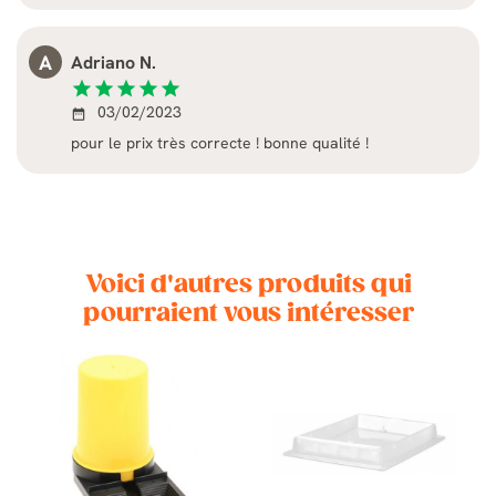
A
Adriano N.
star
star
star
star
star
03/02/2023
date_range
pour le prix très correcte ! bonne qualité !
Voici d'autres produits qui
pourraient vous intéresser