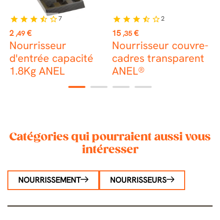
7
2
star
star
star
star_half
star_border
star
star
star
star_half
star_border
st
Prix
Prix
P
2
€
15
€
2
,49
,35
Nourrisseur
Nourrisseur couvre-
N
d'entrée capacité
cadres transparent
d
1.8Kg ANEL
ANEL®
1
2
3
4
Catégories qui pourraient aussi vous
intéresser
NOURRISSEMENT
NOURRISSEURS