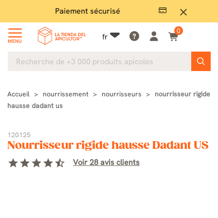
Paiement sécurisé
Gran
close
0
fr
MENU
Accueil
nourrissement
nourrisseurs
nourrisseur rigide
hausse dadant us
120125
Nourrisseur rigide hausse Dadant US
star
star
star
star
star_half
Voir 28 avis clients