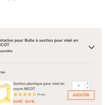
tation pour
Boîte à section pour miel en
NICOT
isponible
res
Section plastique pour miel en
rayon NICOT
star
star
star
star
star_half
10
avis
AJOUTER
Prix
0
€
0
€
-
,62
,67