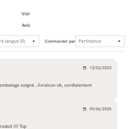
Voir
Avis
Commander par
13/02/2023
date_range
 embalage soigné , livraison ok, cordialement
09/06/2025
date_range
oduit !!!! Top