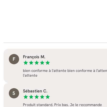
François M.
F
star
star
star
star
star
bien conforme à l'attente bien conforme à l'atte
l'attente
Sébastien C.
S
star
star
star
star
star
Produit standard. Prix bas. Je le recommande