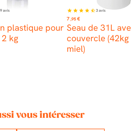
9
avis
3
avis
star
star
star
star
star_half
Prix
7
€
,95
n plastique pour
Seau de 31L av
 2 kg
couvercle (42kg
miel)
ssi vous intéresser