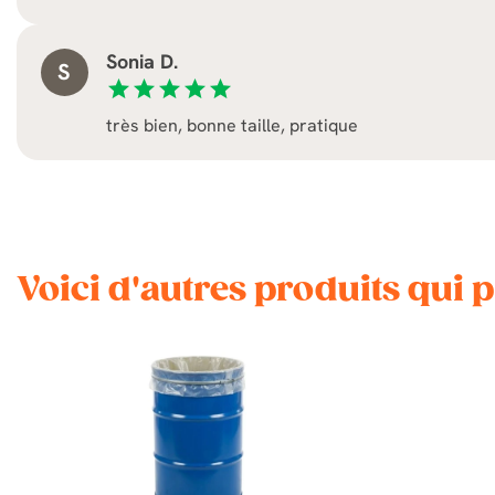
Sonia D.
S
star
star
star
star
star
très bien, bonne taille, pratique
Voici d'autres produits qui 