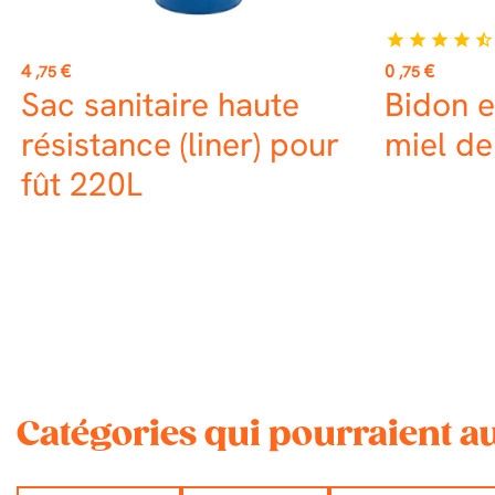
star
star
star
star
star_half
Prix
Prix
4
€
0
€
,75
,75
Sac sanitaire haute
Bidon e
résistance (liner) pour
miel de
fût 220L
Catégories qui pourraient au