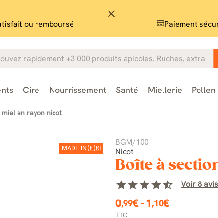
close
atisfait ou remboursé
Paiement sécu
nts
Cire
Nourrissement
Santé
Miellerie
Pollen
 miel en rayon nicot
BGM/100
MADE IN 🇫🇷
Nicot
Boîte à secti
star
star
star
star
star_half
Voir 8 avis
0
€
-
1
€
,99
,10
TTC