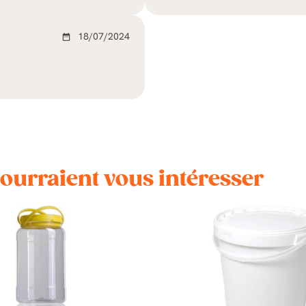
18/07/2024
date_range
pourraient vous intéresser