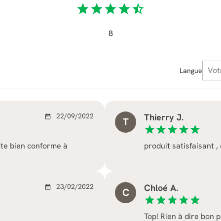
star
star
star
star
star_half
8
Langue
22/09/2022
Thierry J.
date_range
T
star
star
star
star
star
nte bien conforme à
produit satisfaisant ,
23/02/2022
Chloé A.
date_range
C
star
star
star
star
star
Top! Rien à dire bon pr