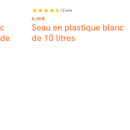
12
avis
star
star
star
star
star_half
Prix
6
€
,95
ec
Seau en plastique blanc
 de
de 10 litres