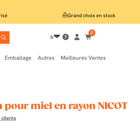
risé
Grand choix en stock
0
fr
Emballage
Autres
Meilleures Ventes
on pour miel en rayon NICOT
 clients