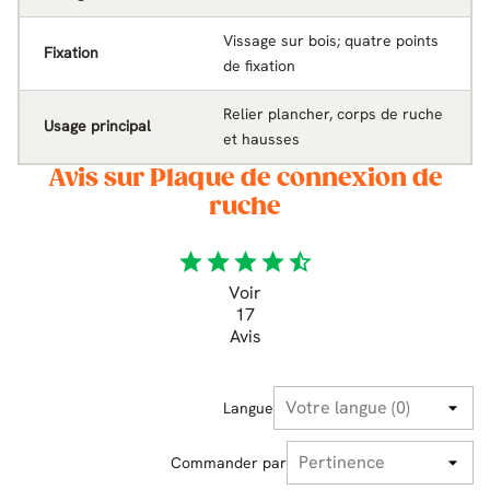
Vissage sur bois; quatre points
Fixation
de fixation
Relier plancher, corps de ruche
Usage principal
et hausses
Avis sur Plaque de connexion de
ruche
star
star
star
star
star_half
Voir
17
Avis
Langue
Commander par