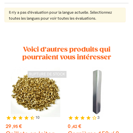
Il n'y a pas d'évaluation pour la langue actuelle. Sélectionnez
toutes les langues pour voir toutes les évaluations.
Voici d'autres produits qui
pourraient vous intéresser
RUPTURE DE STOCK
10
3
star
star
star
star
star_half
star
star
star
star
star_border
st
Prix
Prix
P
29
€
0
€
0
,95
,42