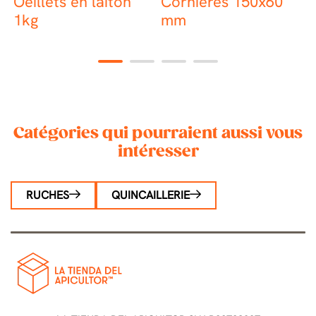
Oeillets en laiton
Cornières 150x60
C
1kg
mm
1
2
3
4
Catégories qui pourraient aussi vous
intéresser
RUCHES
QUINCAILLERIE