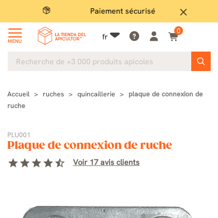
Paiement sécurisé
Gran
close
0
fr
MENU
Accueil
ruches
quincaillerie
plaque de connexion de
ruche
PLU001
Plaque de connexion de ruche
star
star
star
star
star_half
Voir 17 avis clients