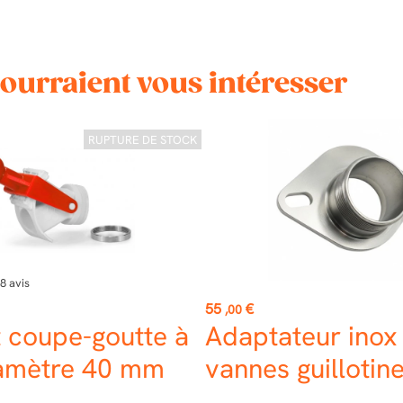
pourraient vous intéresser
RUPTURE DE STOCK
8
avis
Prix
55
€
,00
 coupe-goutte à
Adaptateur inox
iamètre 40 mm
vannes guillotin