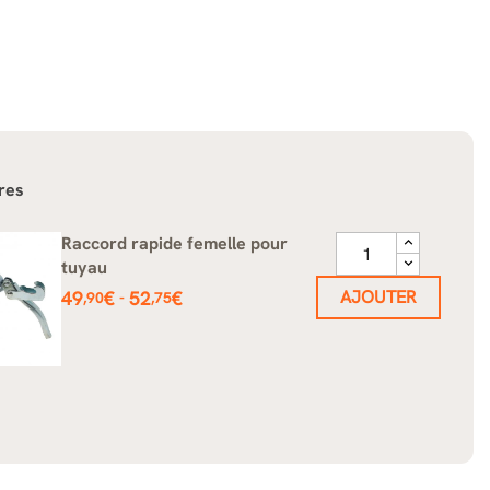
res
Raccord rapide femelle pour
tuyau
Prix
49
€
52
€
AJOUTER
-
,90
,75