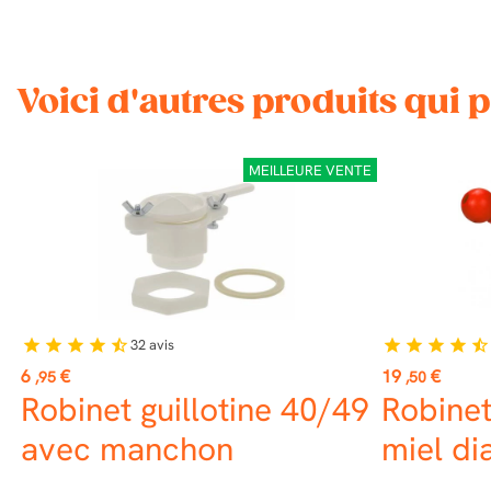
Voici d'autres produits qui 
MEILLEURE VENTE
32
avis
star
star
star
star
star_half
star
star
star
star
star_half
Prix
Prix
6
€
19
€
,95
,50
Robinet guillotine 40/49
Robinet
avec manchon
miel d