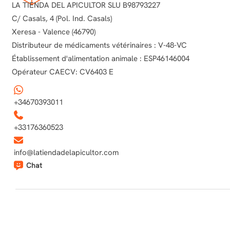
LA TIENDA DEL APICULTOR SLU B98793227
C/ Casals, 4 (Pol. Ind. Casals)
Xeresa - Valence (46790)
Distributeur de médicaments vétérinaires : V-48-VC
Établissement d'alimentation animale : ESP46146004
Opérateur CAECV: CV6403 E
+34670393011
+33176360523
info@latiendadelapicultor.com
Chat