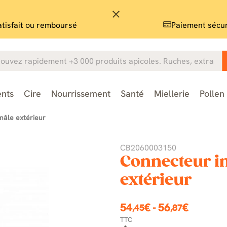
close
atisfait ou remboursé
Paiement sécu
nts
Cire
Nourrissement
Santé
Miellerie
Pollen
mâle extérieur
CB2060003150
Connecteur in
extérieur
54
€
-
56
€
,45
,87
TTC