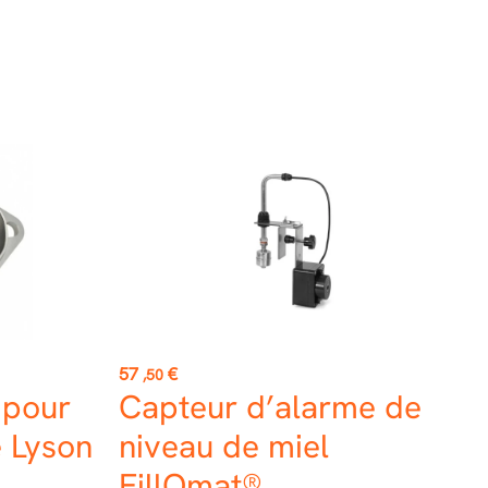
Prix
57
€
,50
 pour
Capteur d’alarme de
e Lyson
niveau de miel
FillOmat®