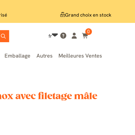
risé
Grand choix en stock
0
fr
Emballage
Autres
Meilleures Ventes
ox avec filetage mâle