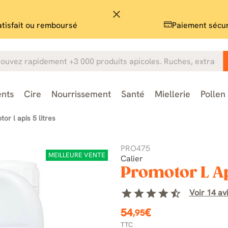
close
atisfait ou remboursé
Paiement sécu
nts
Cire
Nourrissement
Santé
Miellerie
Pollen
or l apis 5 litres
PRO475
MEILLEURE VENTE
Calier
Promotor L Api
star
star
star
star
star_half
Voir 14 avi
54
€
,95
TTC