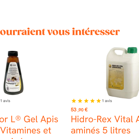
pourraient vous intéresser
1
avis
1
avis
star
star
star
star
star
Prix
53
€
,90
or L® Gel Apis
Hidro-Rex Vital 
 Vitamines et
aminés 5 litres