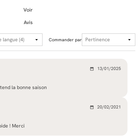
Voir
Avis
Commander par
13/01/2025
date_range
attend la bonne saison
20/02/2021
date_range
pide ! Merci