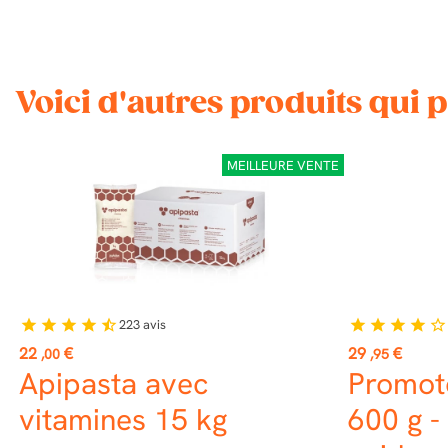
Voici d'autres produits qui 
MEILLEURE VENTE
223
avis
star
star
star
star
star_half
star
star
star
star
star_border
Prix
Prix
22
€
29
€
,00
,95
Apipasta avec
Promot
vitamines 15 kg
600 g -