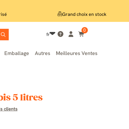
risé
Grand choix en stock
0
fr
Emballage
Autres
Meilleures Ventes
s 5 litres
s clients