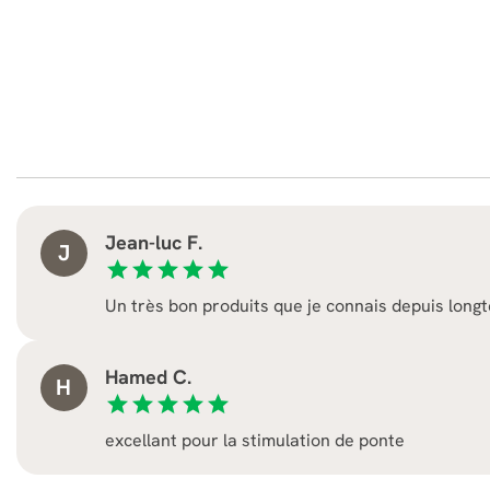
Jean-luc F.
J
star
star
star
star
star
Un très bon produits que je connais depuis long
Hamed C.
H
star
star
star
star
star
excellant pour la stimulation de ponte