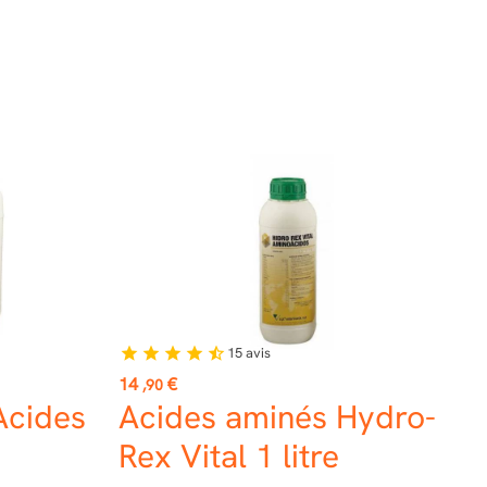
15
avis
star
star
star
star
star_half
Prix
14
€
,90
Acides
Acides aminés Hydro-
Rex Vital 1 litre