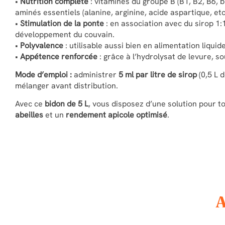
•
Nutrition complète
: vitamines du groupe B (B1, B2, B6, b
aminés essentiels (alanine, arginine, acide aspartique, etc.
•
Stimulation de la ponte
: en association avec du sirop 1:1
développement du couvain.
•
Polyvalence
: utilisable aussi bien en alimentation liquid
•
Appétence renforcée
: grâce à l’hydrolysat de levure, s
Mode d’emploi :
administrer
5 ml par litre de sirop
(0,5 L 
mélanger avant distribution.
Avec ce
bidon de 5 L
, vous disposez d’une solution pour t
abeilles
et un
rendement apicole optimisé
.
A