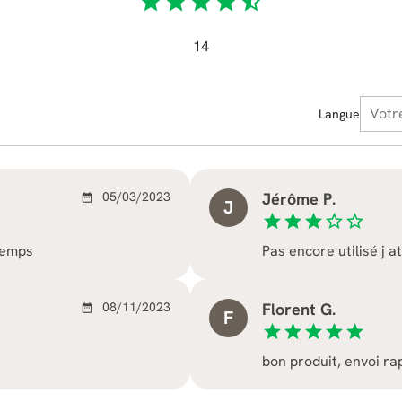
star
star
star
star
star_half
14
Langue
05/03/2023
Jérôme P.
date_range
J
star
star
star
star_border
star_border
temps
Pas encore utilisé j 
08/11/2023
Florent G.
date_range
F
star
star
star
star
star
bon produit, envoi ra