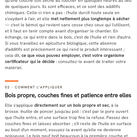
qu'une couche soit sèche au toucher en quelques heures au lieu
de quelques jours. Ils sont efficaces, et ce sont des additifs
chimiques. Celle-ci n'en a pas : l'huile durcit toute seule en
s'oxydant à l'air, et elle
met nettement plus longtemps à sécher
— c'est le bémol qui revient sans cesse chez ceux qui l'utilisent,
et il faut en tenir compte avant d'organiser le chantier. En
échange, ce qui entre dans le bois, c'est de l'huile et rien d'autre.
Si vous travaillez en apiculture biologique, cette absence
d'additifs est précisément ce qui rend le produit intéressant ;
cela dit,
ce que vous pouvez employer, c'est votre organisme
certificateur qui le décide
: consultez-le avant de traiter votre
matériel.
02 · COMMENT L'APPLIQUER
Bois propre, couches fines et patience entre elles
Elle s'applique
directement sur un bois propre et sec
, à la
brosse. Inutile de poncer jusqu'au poli : c'est par le pore ouvert
que l'huile entre, et une surface trop fine la refuse. Passez des
couches fines et laissez absorber ; s'il reste de l'huile en surface
au bout d'un moment, essuyez-la avant qu'elle ne devienne
poisseuse. Le bois neuf boit beaucoup à la première couche et