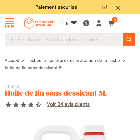
Paiement sécurisé
Gran
close
0
fr
MENU
Accueil
ruches
peintures et protection de la ruche
huile de lin sans dessicant 5l
111613
Huile de lin sans dessicant 5L
star
star
star
star
star_half
Voir 34 avis clients