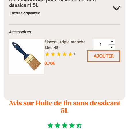
dessicant 5L
1 fichier disponible
Accessoires
Pinceau triple manche
Bleu 48
star
star
star
star
star
1
AJOUTER
Prix
8
€
,70
Avis sur Huile de lin sans dessicant
5L
star
star
star
star
star_half