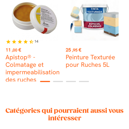
14
star
star
star
star
star_half
st
Prix
Prix
P
11
€
25
€
2
,00
,95
Apistop® -
Peinture Texturée
A
Colmatage et
pour Ruches 5L
p
impermeabilisation
d
des ruches
1
2
3
4
Catégories qui pourraient aussi vous
intéresser