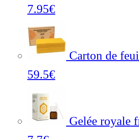
7.95€
Carton de feui
59.5€
Gelée royale f