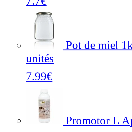
7.7€
Pot de miel 1k
unités
7.99€
Promotor L Api