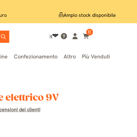
uro
Ampio stock disponibile
0
it
line
Confezionamento
Altro
Più Venduti
 elettrico 9V
ensioni dei clienti