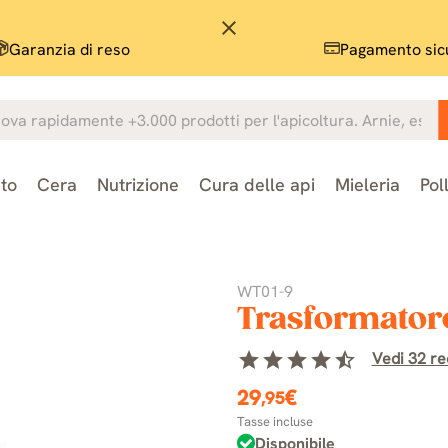
close
Garanzia di reso
Pagamento sic
to
Cera
Nutrizione
Cura delle api
Mieleria
Pol
WT01-9
Trasformatore
star
star
star
star
star_half
Vedi 32 rec
29
€
,95
Tasse incluse
Disponibile