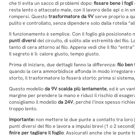
che ti evita un sacco di problemi dopo:
fissare bene i fogli
resta lento o attaccato male, con il lavoro delle api o in 
rompersi. Questo
trasformatore da 9V
serve proprio a ques
pulito e controllato, senza dipendere solo dalla rotella “a
Il funzionamento è semplice. Con il foglio già posizionato 
punti diversi
del circuito, di solito alle estremità del filo.
tanto di cera attorno al filo. Appena vedi che il filo “entra”
Il segreto è lì: calore giusto, tempo giusto.
Prima di iniziare, due dettagli fanno la differenza:
filo ben
quando la cera ammorbidisce affonda in modo irregolare e ti
storto, il trasformatore lo fisserà storto: prima si sistema,
Questo modello
da 9V scalda più lentamente
, ed è un van
margine per prendere la mano e riduci il rischio di esagera
consigliamo il modello
da 24V
, perché l’inox spesso richi
troppo lento.
Importante:
non mettere le due punte a contatto tra loro 
punti diversi del filo e lavora a impulsi brevi (1 o 2 secondi)
finire per tagliare il foglio
. Assicurati anche che le punte toc