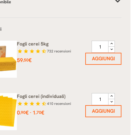
onibile
i
Fogli cerei 5kg
star
star
star
star
star_half
732
recensioni
AGGIUNGI
Prezzo
59
€
,50
Fogli cerei (individuali)
star
star
star
star
star_half
410
recensioni
AGGIUNGI
Prezzo
0
€
1
€
-
,90
,70