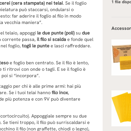
1 file disp
 cerei (cera stampata) nei telai
. Se il foglio
smielatura può staccarsi, ondularsi o
to: far aderire il foglio al filo in modo
lla vecchia maniera”.
Accessor
nel telaio, appoggi
le due punte (poli)
su
due
 La corrente passa,
il filo si scalda
e fonde quel
 nel foglio,
togli le punte
e lasci raffreddare.
 teso
e foglio ben centrato. Se il filo è lento,
 ritrovi con onde o tagli. E se il foglio è
 poi si “incorpora”.
taggio per chi è alle prime armi: hai più
re. Se i tuoi telai hanno
filo inox
,
ede più potenza e con 9V può diventare
(cortocircuito). Appoggiale sempre su due
. Se tieni troppo, il filo può surriscaldarsi e
chino il filo (non graffette, chiodi o legno),