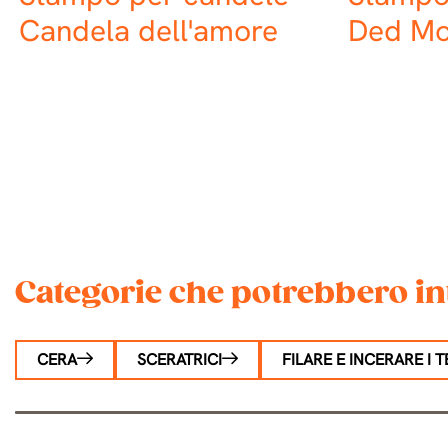
Candela dell'amore
Ded Mo
Categorie che potrebbero in
CERA
SCERATRICI
FILARE E INCERARE I T