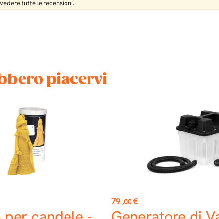
 vedere tutte le recensioni.
ebbero piacervi
Prezzo
79
€
,00
 per candele -
Generatore di V