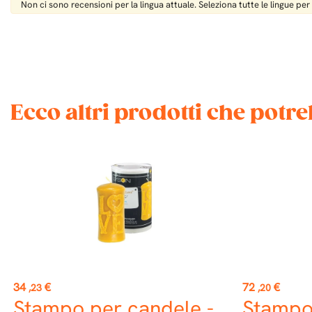
Non ci sono recensioni per la lingua attuale. Seleziona tutte le lingue per
Ecco altri prodotti che potr
Prezzo
Prezzo
34
€
72
€
,23
,20
Stampo per candele -
Stampo