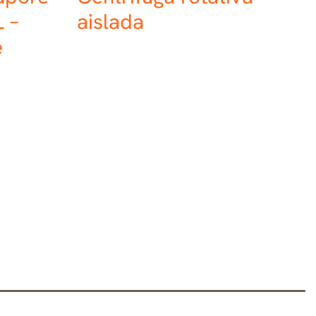
L –
aislada
e