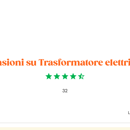
sioni su Trasformatore elettr
star
star
star
star
star_half
32
L