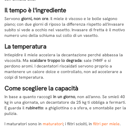
Il tempo è l'ingrediente
Servono
giorni, non ore
. Il miele è viscoso e le bolle salgono
piano; con due giorni di riposo la differenza rispetto all'invasare
subito si vede a occhio nel vasetto. Invasare di fretta è il motivo
numero uno della schiuma sul collo di un vasetto.
La temperatura
Intiepidire il miele accelera la decantazione perché abbassa la
viscosità. Ma
scaldare troppo lo degrada
: sale l'HMF e si
perdono aromi. I decantatori riscaldati servono proprio a
mantenere un calore dolce e controllato, non ad accelerare a
colpi di temperatura.
Come scegliere la capacità
In base a quanto raccogli
in un giorno
, non all'anno. Se smieli 40
kg in una giornata, un decantatore da 25 kg ti obbliga a fermarti.
E guarda il
rubinetto
: a ghigliottina o a sfera, e smontabile per la
pulizia.
I maturatori sono in
maturatori
; i filtri sciolti, in
filtri per miele
.