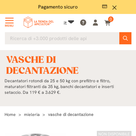
Pagamento sicuro
Ampio
close
0
it
MENU
VASCHE DI
DECANTAZIONE
Decantatori rotondi da 25 e 50 kg con prefiltro e filtro,
maturatori filtranti da 35 kg, banchi decantatori e inserti
setaccio. Da 119 € a 3.629 €.
Home
mieleria
vasche di decantazione
NON DISPONIBILE