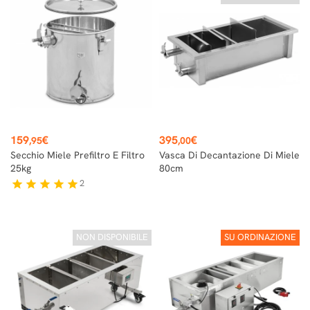
Prezzo
Prezzo
159
€
395
€
,95
,00
Secchio Miele Prefiltro E Filtro
Vasca Di Decantazione Di Miele
25kg
80cm
2
star
star
star
star
star
NON DISPONIBILE
SU ORDINAZIONE