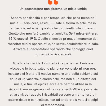
Un decantatore non sistema un miele umido
Separa per densità e per tempo: ciò che pesa meno del
miele — aria, cera, residui — sale e forma la schiuma in
superficie, ed è per questo che il rubinetto sta in basso.
Quello che
non
fa è cambiare l'umidità.
Se il miele entra al
19 %, esce al 19 %
. Quello si decide prima, al momento del
raccolto: telaini opercolati e, se serve, deumidificare la sala.
Arrivare al decantatore sperando che corregga quel
numero è arrivare tardi.
Quello che decide il risultato è la pazienza. Il miele è
viscoso e le bolle salgono piano:
servono
giorni, non ore
.
Invasare di fretta è il motivo numero uno della schiuma sul
collo di un vasetto, e quella schiuma non è un difetto del
miele, è tuo. Intiepidire accelera perché abbassa la
viscosità, ma esagerare col calore alza l'HMF e si porta via
gli aromi: per questo i riscaldati servono a mantenere un
calore dolce e controllato, non ad andare più veloci a colpi
di temperatura.