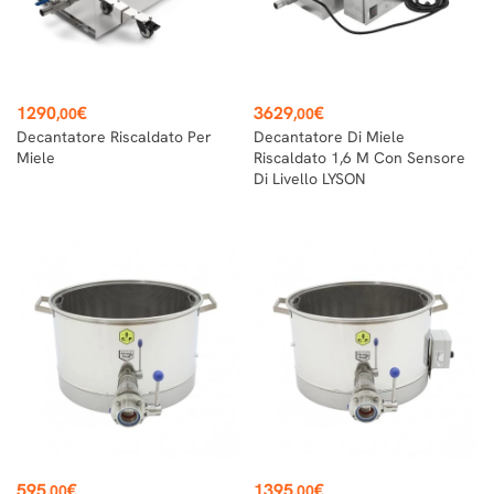
Prezzo
Prezzo
1290
€
3629
€
,00
,00
Decantatore Riscaldato Per
Decantatore Di Miele
Miele
Riscaldato 1,6 M Con Sensore
Di Livello LYSON
Prezzo
Prezzo
595
€
1395
€
,00
,00