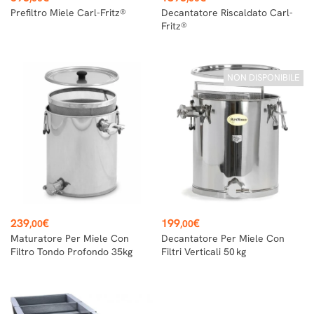
Prefiltro Miele Carl-Fritz®
Decantatore Riscaldato Carl-
Fritz®
NON DISPONIBILE
Prezzo
Prezzo
239
€
199
€
,00
,00
Maturatore Per Miele Con
Decantatore Per Miele Con
Filtro Tondo Profondo 35kg
Filtri Verticali 50 Kg