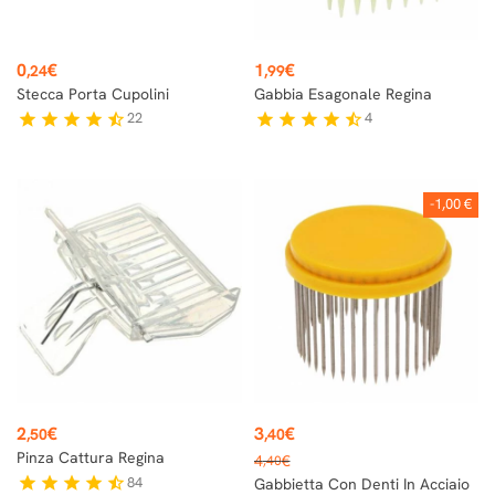
Prezzo
Prezzo
0
€
1
€
,24
,99
Stecca Porta Cupolini
Gabbia Esagonale Regina
22
4
star
star
star
star
star_half
star
star
star
star
star_half
-1,00 €
Prezzo
Prezzo
2
€
3
€
,50
,40
Prezzo
Pinza Cattura Regina
4
€
,40
base
84
star
star
star
star
star_half
Gabbietta Con Denti In Acciaio