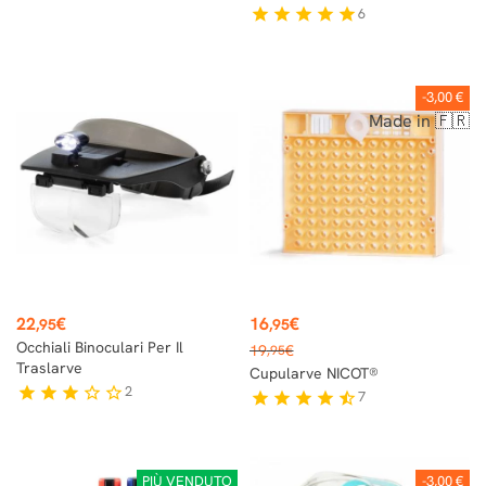
6
star
star
star
star
star
-3,00 €
Made in 🇫🇷
Prezzo
Prezzo
22
€
16
€
,95
,95
Prezzo
Occhiali Binoculari Per Il
19
€
,95
base
Traslarve
Cupularve NICOT®
2
star
star
star
star_border
star_border
7
star
star
star
star
star_half
PIÙ VENDUTO
-3,00 €