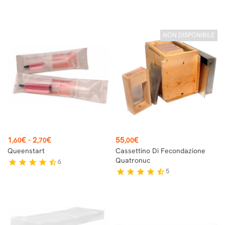
NON DISPONIBILE
Prezzo
Prezzo
1
€
-
2
€
55
€
,60
,70
,00
Queenstart
Cassettino Di Fecondazione
Quatronuc
6
star
star
star
star
star_half
5
star
star
star
star
star_half