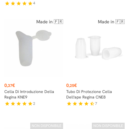
4
star
star
star
star
star
Made in 🇫🇷
Made in 🇫🇷
Prezzo
Prezzo
0
€
0
€
,37
,25
Cella Di Introduzione Della
Tubo Di Protezione Cella
Regina KNE9
Dell'ape Regina CNE8
2
7
star
star
star
star
star
star
star
star
star
star_half
NON DISPONIBILE
NON DISPONIBILE