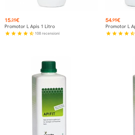
Prezzo
Prezzo
15
€
54
€
,25
,95
Promotor L Apis 1 Litro
Promotor L Ap
108
recensioni
star
star
star
star
star_half
star
star
star
star
star_hal