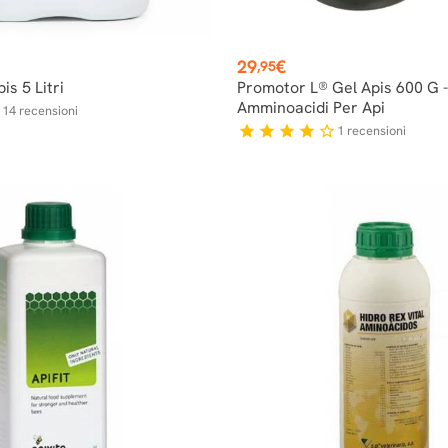
Prezzo
29
€
,95
is 5 Litri
Promotor L® Gel Apis 600 G -
Amminoacidi Per Api
14
recensioni
f
1
recensioni
star
star
star
star
star_border