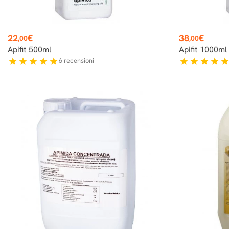
Prezzo
Prezzo
22
€
38
€
,00
,00
Apifit 500ml
Apifit 1000ml
6
recensioni
star
star
star
star
star
star
star
star
star
sta