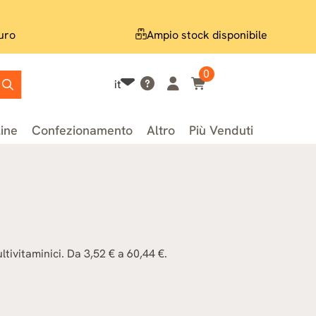
uro
Ampio stock disponibile
0
it
line
Confezionamento
Altro
Più Venduti
tivitaminici. Da 3,52 € a 60,44 €.