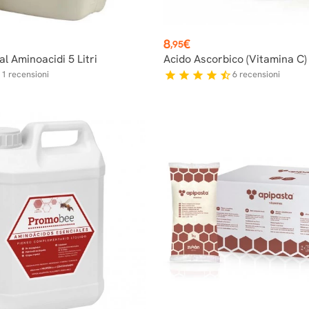
Prezzo
8
€
,95
al Aminoacidi 5 Litri
Acido Ascorbico (vitamina C)
1
recensioni
6
recensioni
r
star
star
star
star
star_half