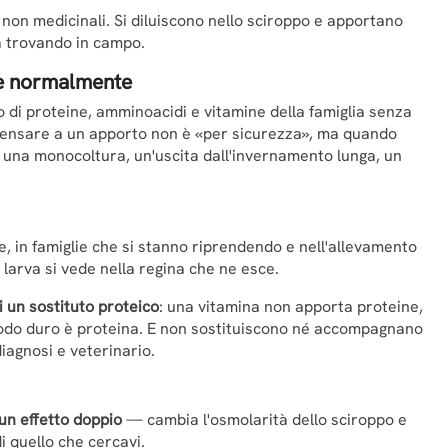
, non medicinali. Si diluiscono nello sciroppo e apportano
a trovando in campo.
ne normalmente
no di proteine, amminoacidi e vitamine della famiglia senza
 pensare a un apporto non è «per sicurezza», ma quando
: una monocoltura, un'uscita dall'invernamento lunga, un
 in famiglie che si stanno riprendendo e nell'allevamento
a larva si vede nella regina che ne esce.
di un sostituto proteico
: una vitamina non apporta proteine,
odo duro è proteina. E non sostituiscono né accompagnano
iagnosi e veterinario.
un effetto doppio
— cambia l'osmolarità dello sciroppo e
 di quello che cercavi.