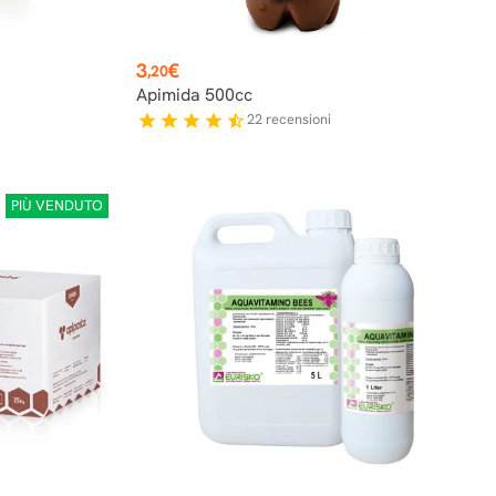
Prezzo
3
€
,20
Apimida 500cc
22
recensioni
star
star
star
star
star_half
PIÙ VENDUTO