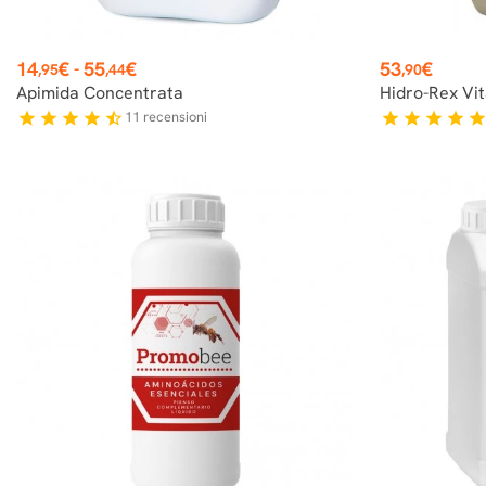
Prezzo
Prezzo
14
€
55
€
53
€
-
,95
,44
,90
Apimida Concentrata
Hidro-Rex Vit
11
recensioni
star
star
star
star
star_half
star
star
star
star
sta