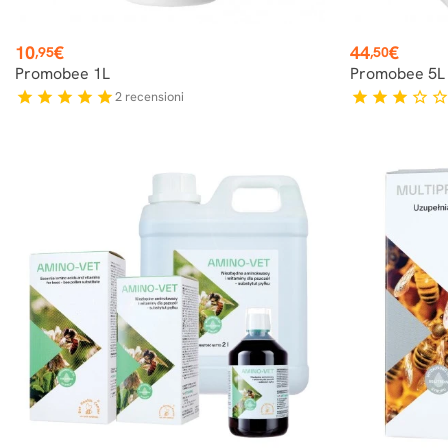
Prezzo
Prezzo
10
€
44
€
,95
,50
Promobee 1L
Promobee 5L
2
recensioni
star
star
star
star
star
star
star
star
star_border
star_borde