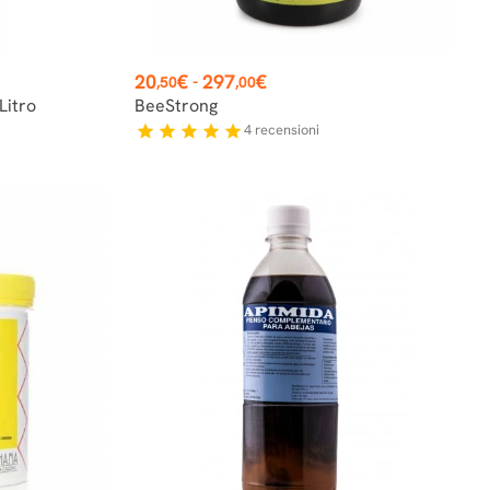
Prezzo
20
€
297
€
-
,50
,00
Litro
BeeStrong
4
recensioni
star
star
star
star
star