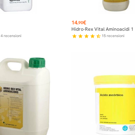
Prezzo
14
€
,90
Hidro-Rex Vital Aminoacidi 1 
4
recensioni
15
recensioni
r
star
star
star
star
star_half