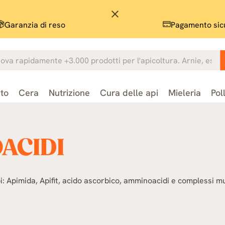
close
Garanzia di reso
Pagamento sic
to
Cera
Nutrizione
Cura delle api
Mieleria
Pol
ACIDI
: Apimida, Apifit, acido ascorbico, amminoacidi e complessi mul