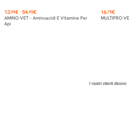
Prezzo
Prezzo
13
€
54
€
16
€
-
,95
,95
,75
AMINO-VET – Aminoacidi E Vitamine Per
MULTIPRO-VET 
Api