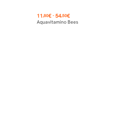
Prezzo
11
€
54
€
-
,80
,50
Aquavitamino Bees