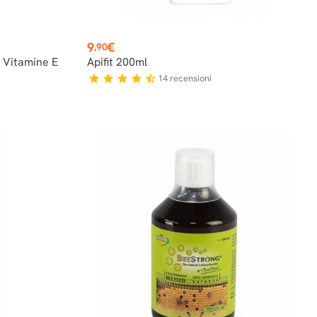
Prezzo
9
€
,90
 Vitamine E
Apifit 200ml
14
recensioni
star
star
star
star
star_half