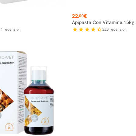
Prezzo
22
€
,00
Apipasta Con Vitamine 15kg
1
recensioni
223
recensioni
r
star
star
star
star
star_half