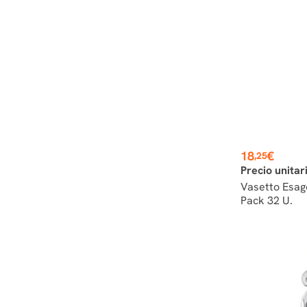
Prezzo
18
€
,25
Precio unitar
Vasetto Esag
Pack 32 U.