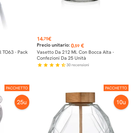
Prezzo
14
€
,75
Precio unitario:
0
€
,59
l TO63 - Pack
Vasetto Da 212 Ml. Con Bocca Alta -
Confezioni Da 25 Unità
30
recensioni
star
star
star
star
star_half
PACCHETTO
PACCHETTO
25u
10u