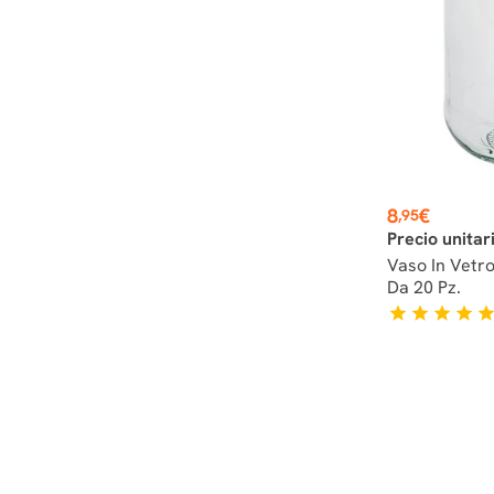
Prezzo
8
€
,95
Precio unitar
Vaso In Vetr
Da 20 Pz.
star
star
star
star
sta