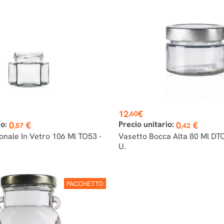
Prezzo
12
€
,60
io:
Precio unitario:
0
€
0
€
,57
,42
onale In Vetro 106 Ml TO53 -
Vasetto Bocca Alta 80 Ml DTO
U.
PACCHETTO