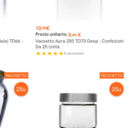
Prezzo
10
€
,95
Precio unitario:
0
€
,44
ele) TO66 -
Vassetto Aura 250 TO70 Deep - Confezioni
Da 25 Unità
6
recensioni
star
star
star
star
star
PACCHETTO
PACCHETTO
25u
25u