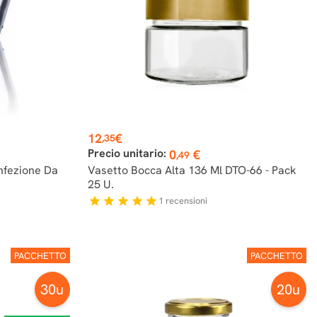
Prezzo
12
€
,35
Precio unitario:
0
€
,49
nfezione Da
Vasetto Bocca Alta 136 Ml DTO-66 - Pack
25 U.
1
recensioni
star
star
star
star
star
PACCHETTO
PACCHETTO
30u
20u