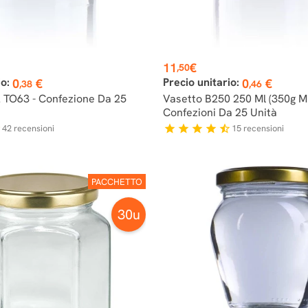
Prezzo
11
€
,50
io:
Precio unitario:
0
€
0
€
,38
,46
 TO63 - Confezione Da 25
Vasetto B250 250 Ml (350g Mi
Confezioni Da 25 Unità
42
recensioni
15
recensioni
f
star
star
star
star
star_half
PACCHETTO
30u