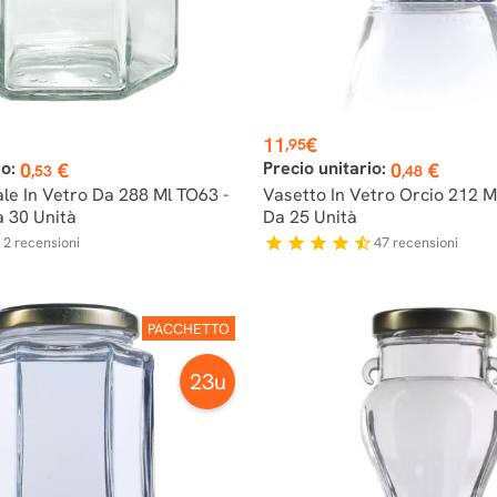
Prezzo
11
€
,95
io:
Precio unitario:
0
€
0
€
,53
,48
le In Vetro Da 288 Ml TO63 -
Vasetto In Vetro Orcio 212 M
a 30 Unità
Da 25 Unità
2
recensioni
47
recensioni
r
star
star
star
star
star_half
PACCHETTO
23u