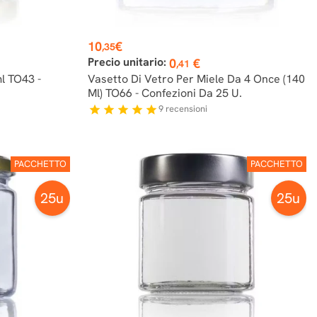
Prezzo
10
€
,35
Precio unitario:
0
€
,41
l TO43 -
Vasetto Di Vetro Per Miele Da 4 Once (140
Ml) TO66 - Confezioni Da 25 U.
9
recensioni
star
star
star
star
star
PACCHETTO
PACCHETTO
25u
25u