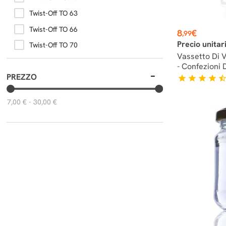
Twist-Off TO 63
Twist-Off TO 66
Prezzo
8
€
,99
Precio unitar
Twist-Off TO 70
Vassetto Di 
- Confezioni 
PREZZO
star
star
star
star
star_hal
7,00 € - 30,00 €