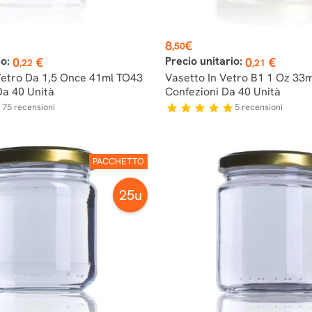
Prezzo
8
€
,50
io:
Precio unitario:
0
€
0
€
,22
,21
Vetro Da 1,5 Once 41ml TO43
Vasetto In Vetro B1 1 Oz 33m
Da 40 Unità
Confezioni Da 40 Unità
75
recensioni
5
recensioni
f
star
star
star
star
star
PACCHETTO
25u