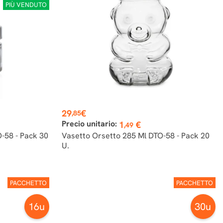
PIÙ VENDUTO
Prezzo
29
€
,85
Precio unitario:
1
€
,49
-58 - Pack 30
Vasetto Orsetto 285 Ml DTO-58 - Pack 20
U.
PACCHETTO
PACCHETTO
16u
30u