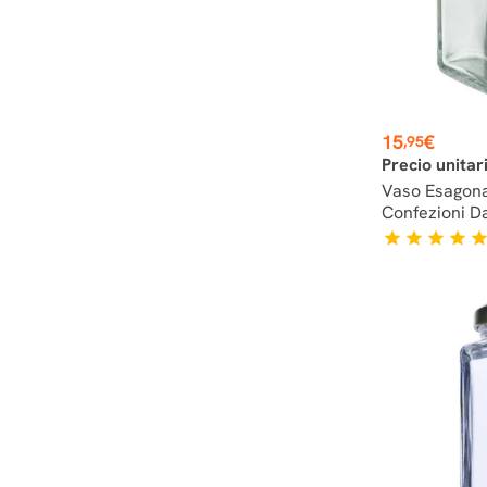
Prezzo
15
€
,95
Precio unitar
Vaso Esagona
Confezioni D
star
star
star
star
sta