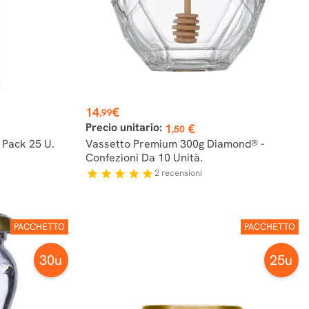
Prezzo
14
€
,99
Precio unitario:
1
€
,50
 Pack 25 U.
Vassetto Premium 300g Diamond® -
Confezioni Da 10 Unità.
2
recensioni
star
star
star
star
star
PACCHETTO
PACCHETTO
30u
25u