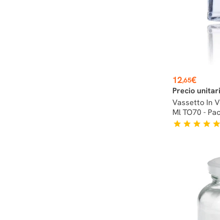
Prezzo
12
€
,65
Precio unitar
Vassetto In 
Ml TO70 - Pac
star
star
star
star
sta