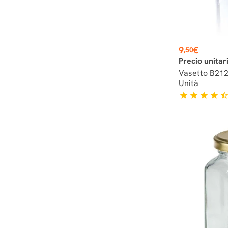
Prezzo
9
€
,50
Precio unitar
Vasetto B212
Unità
star
star
star
star
star_hal