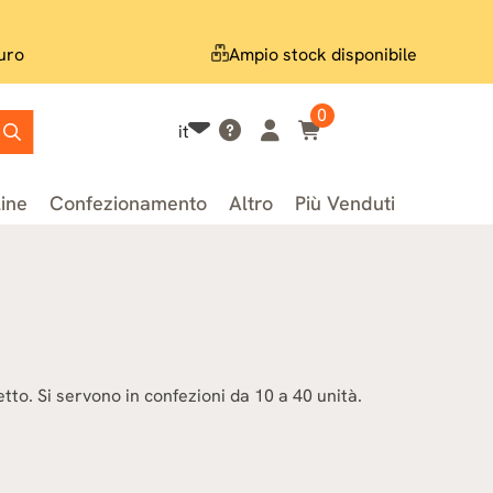
uro
Ampio stock disponibile
0
it
line
Confezionamento
Altro
Più Venduti
tto. Si servono in confezioni da 10 a 40 unità.