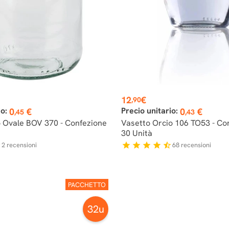
Prezzo
12
€
,90
io:
Precio unitario:
0
€
0
€
,45
,43
o Ovale BOV 370 - Confezione
Vasetto Orcio 106 TO53 - Co
30 Unità
2
recensioni
68
recensioni
r
star
star
star
star
star_half
PACCHETTO
32u