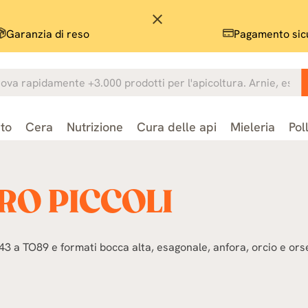
close
Garanzia di reso
Pagamento sic
to
Cera
Nutrizione
Cura delle api
Mieleria
Pol
RO PICCOLI
43 a TO89 e formati bocca alta, esagonale, anfora, orcio e orse