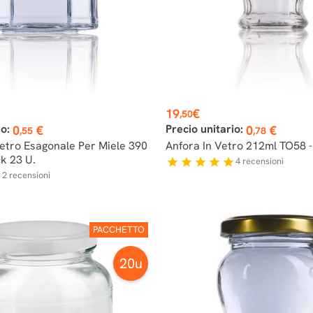
Prezzo
19
€
,50
io:
Precio unitario:
0
€
0
€
,55
,78
Vetro Esagonale Per Miele 390
Anfora In Vetro 212ml TO58 -
k 23 U.
4
recensioni
star
star
star
star
star
2
recensioni
r
PACCHETTO
20u