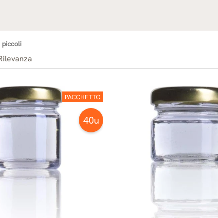
 piccoli
Rilevanza
PACCHETTO
40u