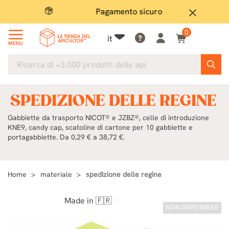
Pagamento sicuro
Ampio
close
0
it
MENU
SPEDIZIONE DELLE REGINE
Gabbiette da trasporto NICOT® e JZBZ®, celle di introduzione
KNE9, candy cap, scatoline di cartone per 10 gabbiette e
portagabbiette. Da 0,29 € a 38,72 €.
Home
materiale
spedizione delle regine
Made in 🇫🇷
NON DISPONIBILE