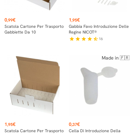
Prezzo
Prezzo
0
€
1
€
,99
,95
Scatola Cartone Per Trasporto
Gabbia Favo Introduzione Delle
Gabbiette Da 10
Regine NICOT®
16
star
star
star
star
star_half
Made in 🇫🇷
Prezzo
Prezzo
1
€
0
€
,95
,37
Scatola Cartone Per Trasporto
Cella Di Introduzione Della