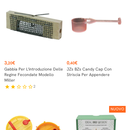
Prezzo
Prezzo
3
€
0
€
,20
,40
Gabbia Per L'introduzione Delle
JZs BZs Candy Cap Con
Regine Fecondate Modello
Striscia Per Appendere
Miller
2
star
star
star_border
star_border
star_border
NUOVO