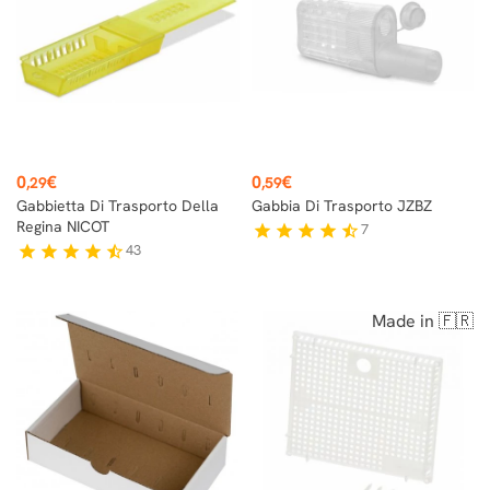
Prezzo
Prezzo
0
€
0
€
,29
,59
Gabbietta Di Trasporto Della
Gabbia Di Trasporto JZBZ
Regina NICOT
7
star
star
star
star
star_half
43
star
star
star
star
star_half
Made in 🇫🇷