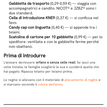
Gabbietta da trasporto
(0,29-0,59 €) — viaggia con
accompagnatrici e candito. NICOT® e JZBZ® sono i
due standard.
Cella di introduzione KNE9
(0,37 €) — si conficca nel
favo.
Candy cap con linguetta
(0,40 €) — si appende tra i
telaini.
Scatolina di cartone per 10 gabbiette
(0,99 €) — per lo
speditore: ventilata e con le gabbiette ferme perché
non sbattano.
Prima di introdurre
L'alveare dev'essere
orfano e senza celle reali
. Se lasci una
cella iniziata, la famiglia sceglierà la sua e ucciderà quella che
hai pagato. Ripassa telaino per telaino prima.
Le regine si allevano con il materiale di
allevamento di regine
e
si marcano secondo il
colore dell'anno
.