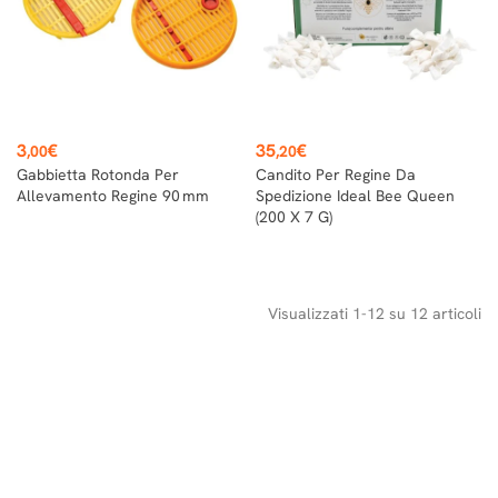
Prezzo
Prezzo
3
€
35
€
,00
,20
Gabbietta Rotonda Per
Candito Per Regine Da
Allevamento Regine 90 Mm
Spedizione Ideal Bee Queen
(200 X 7 G)
Visualizzati 1-12 su 12 articoli