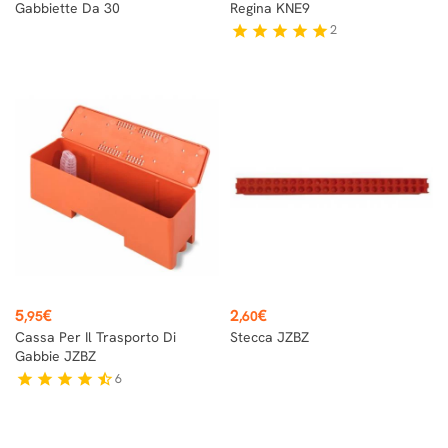
Gabbiette Da 30
Regina KNE9
2
star
star
star
star
star
Prezzo
Prezzo
5
€
2
€
,95
,60
Cassa Per Il Trasporto Di
Stecca JZBZ
Gabbie JZBZ
6
star
star
star
star
star_half