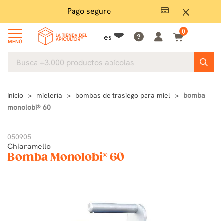
Pago seguro
close
0
es
MENÚ
Inicio
mielería
bombas de trasiego para miel
bomba
monolobi® 60
050905
Chiaramello
Bomba Monolobi® 60