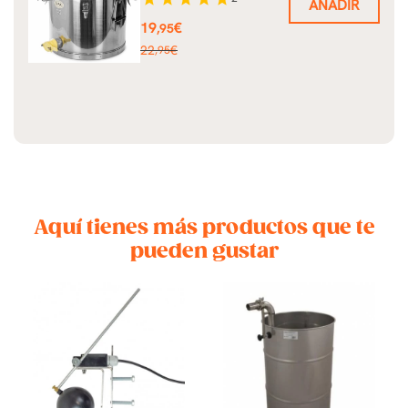
AÑADIR
Precio
19
€
,95
Precio
22
€
,95
base
Aquí tienes más productos que te
pueden gustar