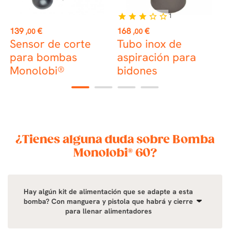
1
star
star
star
star_border
star_border
Precio
Precio
P
139
€
168
€
1
,00
,00
n
Sensor de corte
Tubo inox de
P
para bombas
aspiración para
Monolobi®
bidones
d
1
2
3
4
¿Tienes alguna duda sobre Bomba
Monolobi® 60?
Hay algún kit de alimentación que se adapte a esta
bomba? Con manguera y pistola que habrá y cierre
para llenar alimentadores