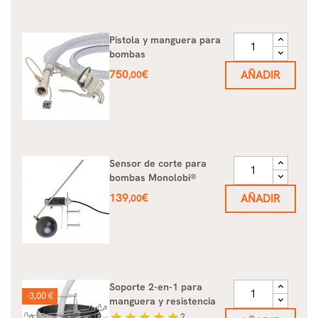
Pistola y manguera para
bombas
Precio
750
€
AÑADIR
,00
Sensor de corte para
bombas Monolobi®
Precio
139
€
AÑADIR
,00
Soporte 2-en-1 para
-3,00 €
manguera y resistencia
star
star
star
star
star
2