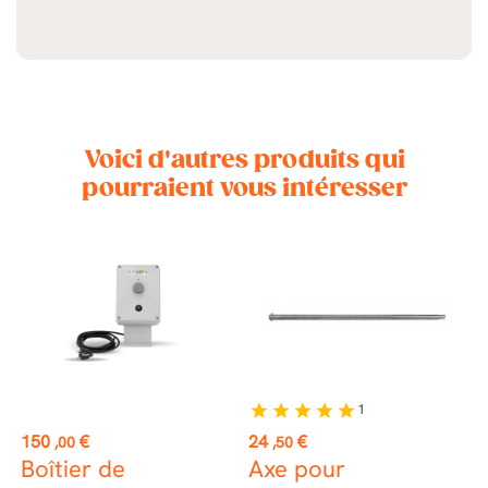
Voici d'autres produits qui
pourraient vous intéresser
1
star
star
star
star
star
Prix
Prix
P
150
€
24
€
2
,00
,50
Boîtier de
Axe pour
G