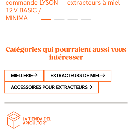
commande LYSON
extracteurs à miel
e
12 V BASIC /
t
MINIMA
1
2
3
4
Catégories qui pourraient aussi vous
intéresser
MIELLERIE
EXTRACTEURS DE MIEL
ACCESSOIRES POUR EXTRACTEURS