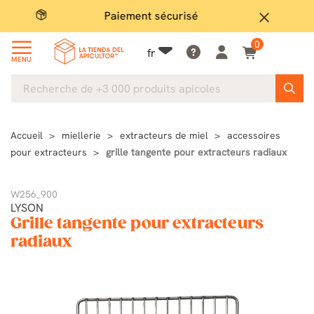
Paiement sécurisé
Gran
close
0
fr
MENU
Accueil
miellerie
extracteurs de miel
accessoires
pour extracteurs
grille tangente pour extracteurs radiaux
W256_900
LYSON
Grille tangente pour extracteurs
radiaux