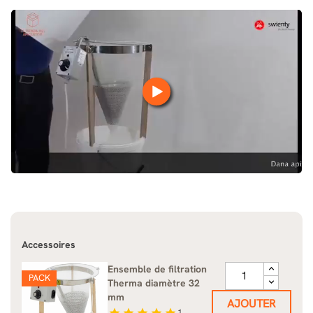
Accessoires
Ensemble de filtration
PACK
Therma diamètre 32
mm
AJOUTER
star
star
star
star
star
1