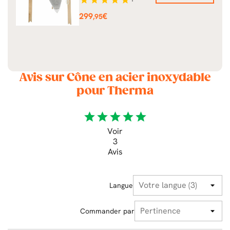
Prix
299
€
,95
Avis sur Cône en acier inoxydable
pour Therma
star
star
star
star
star
Voir
3
Avis
Langue
Commander par