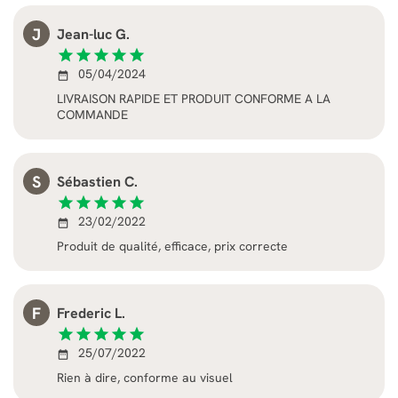
J
Jean-luc G.
star
star
star
star
star
05/04/2024
date_range
LIVRAISON RAPIDE ET PRODUIT CONFORME A LA
COMMANDE
S
Sébastien C.
star
star
star
star
star
23/02/2022
date_range
Produit de qualité, efficace, prix correcte
F
Frederic L.
star
star
star
star
star
25/07/2022
date_range
Rien à dire, conforme au visuel