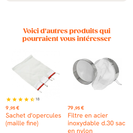
Voici d'autres produits qui
pourraient vous intéresser
18
star
star
star
star
star_half
st
Prix
Prix
P
9
€
79
€
7
,95
,95
ue
Sachet d'opercules
Filtre en acier
F
(maille fine)
inoxydable d.30 sac
en nylon