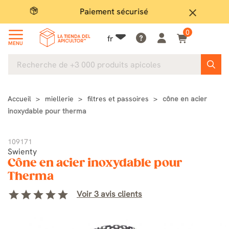
Paiement sécurisé
Gran
close
0
fr
MENU
Accueil
miellerie
filtres et passoires
cône en acier
inoxydable pour therma
109171
Swienty
Cône en acier inoxydable pour
Therma
star
star
star
star
star
Voir 3 avis clients