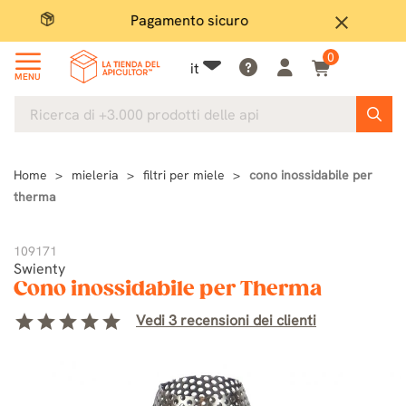
Pagamento sicuro
Ampio
close
0
it
MENU
Home
mieleria
filtri per miele
cono inossidabile per
therma
109171
Swienty
Cono inossidabile per Therma
star
star
star
star
star
Vedi 3 recensioni dei clienti