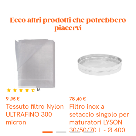
Ecco altri prodotti che potrebbero
piacervi
16
star
star
star
star
star_half
st
Prezzo
Prezzo
P
9
€
78
€
2
,95
,40
Tessuto filtro Nylon
Filtro inox a
F
ULTRAFINO 300
setaccio singolo per
s
micron
maturatori LYSON
30/50/70 L - Ø 400
1
2
3
4