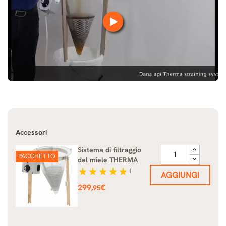
Accessori
Sistema di filtraggio
PACCHETTO
del miele THERMA
star
star
star
star
star
1
AGGIUNGI
Prezzo
299
€
,95