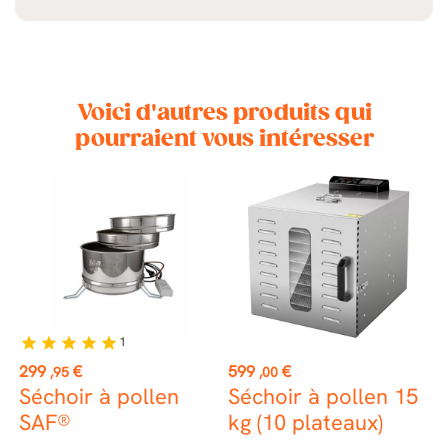
Voici d'autres produits qui
pourraient vous intéresser
 €
1
star
star
star
star
star
Prix
Prix
P
299
€
599
€
4
,95
,00
Séchoir à pollen
Séchoir à pollen 15
t
SAF®
kg (10 plateaux)
s