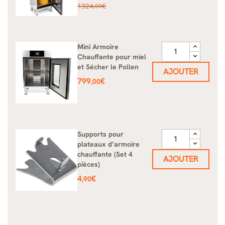
Prix
1324
€
,00
de
base
Mini Armoire
Chauffante pour miel
et Sécher le Pollen
AJOUTER
Prix
799
€
,00
Supports pour
plateaux d’armoire
chauffante (Set 4
AJOUTER
pièces)
Prix
4
€
,90