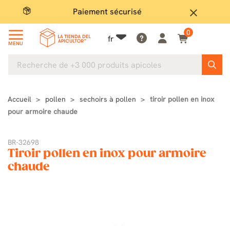
Paiement sécurisé
Gran
close
0
fr
MENU
Accueil
pollen
sechoirs à pollen
tiroir pollen en inox
pour armoire chaude
BR-32698
Tiroir pollen en inox pour armoire
chaude