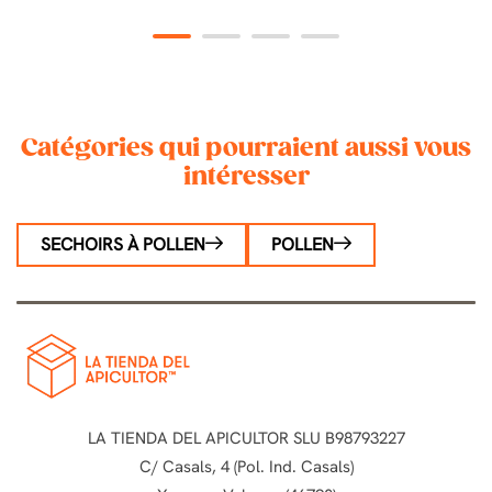
p
p
1
2
3
4
Catégories qui pourraient aussi vous
intéresser
SECHOIRS À POLLEN
POLLEN
LA TIENDA DEL APICULTOR SLU B98793227
C/ Casals, 4 (Pol. Ind. Casals)