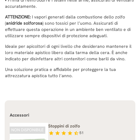
accuratamente.
ATTENZIONE:
I vapori generati dalla combustione dello zolfo
(
anidride solforosa
) sono tossici per l’uomo. Assicurati di
effettuare questa operazione in un ambiente ben ventilato e di
utilizzare sempre dispositivi di protezione adeguati.
Ideale per apicoltori di ogni livello che desiderano mantenere il
loro materiale apistico libero dalla tarma della cera. È anche
indicato per disinfettare altri contenitori come barili da vino.
Una soluzione pratica e affidabile per proteggere la tua
attrezzatura apistica tutto l’anno.
Accessori
Stoppini di zolfo
NON DISPONIBILE
star
star
star
star
star_half
51