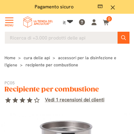
Pagamento sicuro
Ampio
close
0
it
MENU
Home
cura delle api
accessori per la disinfezione e
l'igiene
recipiente per combustione
PC05
Recipiente per combustione
star
star
star
star
star_border
Vedi 1 recensioni dei clienti