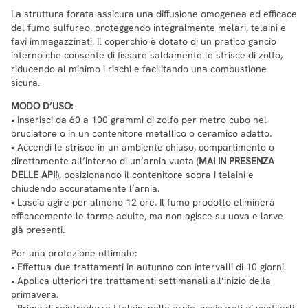
La struttura forata assicura una diffusione omogenea ed efficace
del fumo sulfureo, proteggendo integralmente melari, telaini e
favi immagazzinati. Il coperchio è dotato di un pratico gancio
interno che consente di fissare saldamente le strisce di zolfo,
riducendo al minimo i rischi e facilitando una combustione
sicura.
MODO D’USO:
• Inserisci da 60 a 100 grammi di zolfo per metro cubo nel
bruciatore o in un contenitore metallico o ceramico adatto.
• Accendi le strisce in un ambiente chiuso, compartimento o
direttamente all’interno di un’arnia vuota (
MAI IN PRESENZA
DELLE API!
), posizionando il contenitore sopra i telaini e
chiudendo accuratamente l’arnia.
• Lascia agire per almeno 12 ore. Il fumo prodotto eliminerà
efficacemente le tarme adulte, ma non agisce su uova e larve
già presenti.
Per una protezione ottimale:
• Effettua due trattamenti in autunno con intervalli di 10 giorni.
• Applica ulteriori tre trattamenti settimanali all’inizio della
primavera.
• Prima di reintrodurre i telaini nelle arnie, assicurati di ventilarli