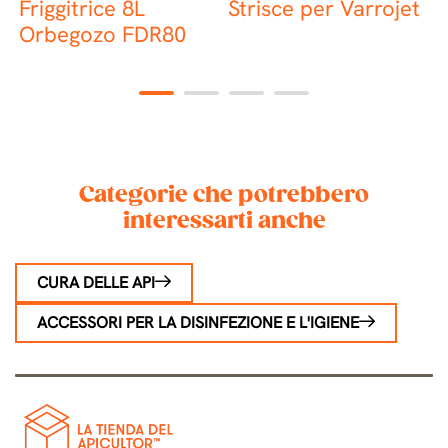
Friggitrice 8L
Strisce per Varrojet
S
Orbegozo FDR80
1
2
3
4
Categorie che potrebbero
interessarti anche
CURA DELLE API
ACCESSORI PER LA DISINFEZIONE E L'IGIENE