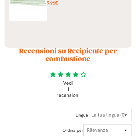
Prezzo
9
€
,95
Recensioni su Recipiente per
combustione
star
star
star
star
star_border
Vedi
1
recensioni
Lingua
Ordina per