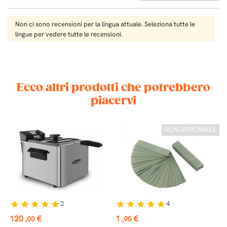
Non ci sono recensioni per la lingua attuale. Seleziona tutte le
lingue per vedere tutte le recensioni.
Ecco altri prodotti che potrebbero
piacervi
NON DISPONIBILE
2
4
star
star
star
star
star
star
star
star
star
star
st
Prezzo
Prezzo
P
120
€
1
€
1
,00
,95