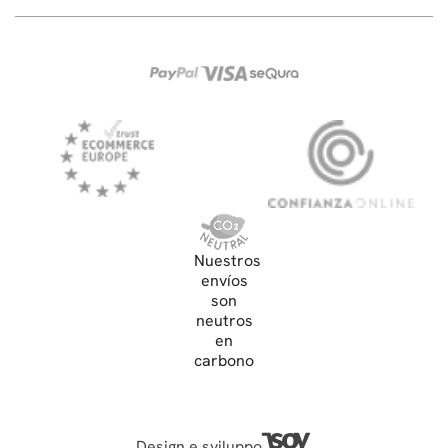
Nuestros
envíos
son
neutros
en
carbono
Design e sviluppo