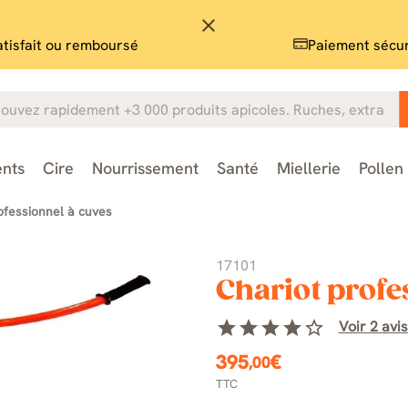
close
atisfait ou remboursé
Paiement sécu
nts
Cire
Nourrissement
Santé
Miellerie
Pollen
ofessionnel à cuves
17101
Chariot profe
star
star
star
star
star_border
Voir 2 avis
395
€
,00
TTC