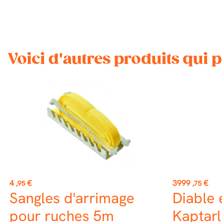
Voici d'autres produits qui 
Prix
Prix
4
€
3999
€
,95
,75
Sangles d'arrimage
Diable 
pour ruches 5m
Kaptarl