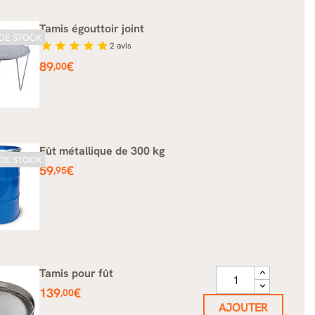
Tamis égouttoir joint
DE STOCK
star
star
star
star
star
2
avis
Prix
89
€
,00
Fût métallique de 300 kg
DE STOCK
Prix
59
€
,95
Tamis pour fût
Prix
139
€
,00
AJOUTER