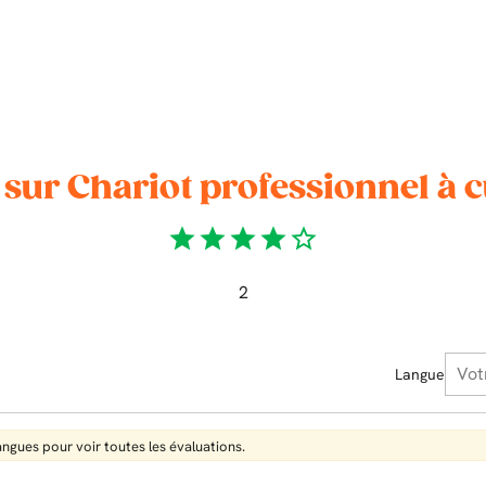
 sur Chariot professionnel à 
star
star
star
star
star_border
2
Langue
langues pour voir toutes les évaluations.