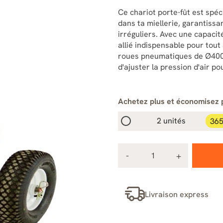
Ce chariot porte-fût est spéc
dans ta miellerie, garantissa
irréguliers. Avec une capacit
allié indispensable pour tou
roues pneumatiques de Ø400 
d'ajuster la pression d'air po
Achetez plus et économisez 
2 unités
365
Livraison express