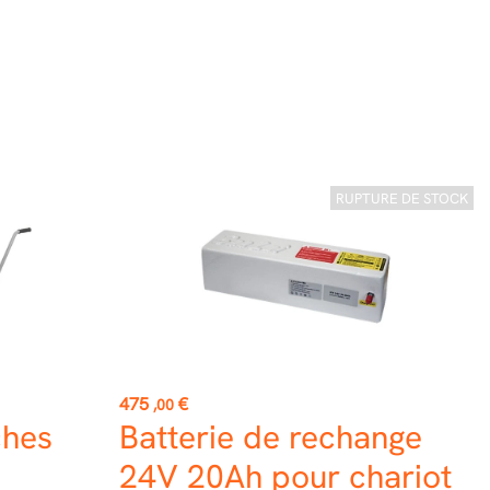
RUPTURE DE STOCK
Prix
475
€
,00
ches
Batterie de rechange
24V 20Ah pour chariot