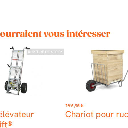
pourraient vous intéresser
RUPTURE DE STOCK
Prix
199
€
,95
élévateur
Chariot pour ru
ift®