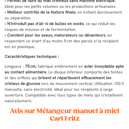
•
Permet de faire du miel crémeux sans machine électrique
,
idéal pour les petits volumes ou les productions artisanales.
•
Meilleur contrôle de la texture finale
, en évitant durcissement
ou séparation.
•
N’introduit pas d’air ni de bulles en excès
, ce qui réduit les
risques de mousse et de fermentation.
•
Convient pour les seaux, maturateurs ou décanteurs
, en
respectant un écart d’au moins 5 cm des parois si le récipient
est en plastique.
Caractéristiques techniques :
Longueur :
75 cm
, fabriqué entièrement en
acier inoxydable apte
au contact alimentaire
. Le disque inférieur comporte des fentes
et des orifices qui
brisent et répartissent efficacement les
cristaux de glucose
lors du mouvement vertical. Utilisation 100 %
manuelle, sans électricité. Idéal pour les récipients à large
ouverture. Compatible avec tous types de miels qui cristallisent
naturellement.
Avis sur Mélangeur manuel à miel
Carl Fritz