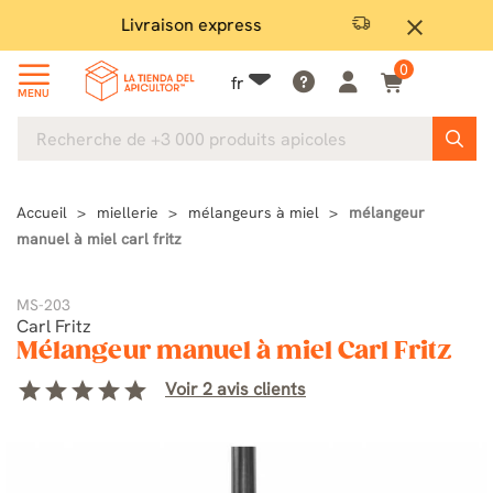
Satisfait ou remboursé
Pa
close
0
fr
MENU
Accueil
miellerie
mélangeurs à miel
mélangeur
manuel à miel carl fritz
MS-203
Carl Fritz
Mélangeur manuel à miel Carl Fritz
star
star
star
star
star
Voir 2 avis clients