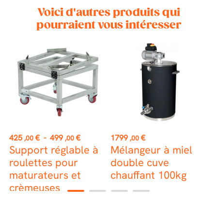
Voici d'autres produits qui
pourraient vous intéresser
Prix
Prix
P
425
€
-
499
€
1799
€
3
,00
,00
,00
Support réglable à
Mélangeur à miel
M
roulettes pour
double cuve
maturateurs et
chauffant 100kg
m
crèmeuses
1
2
3
4