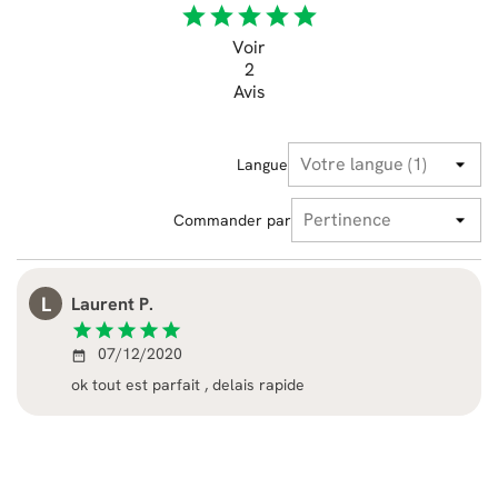
star
star
star
star
star
Voir
2
Avis
Langue
Commander par
L
Laurent P.
star
star
star
star
star
07/12/2020
date_range
ok tout est parfait , delais rapide