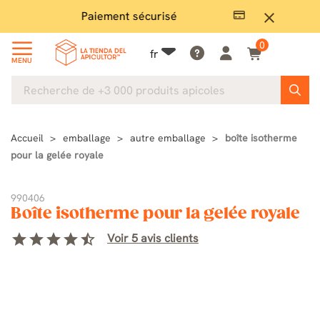
Paiement sécurisé
Gran
close
0
fr
MENU
Accueil
emballage
autre emballage
boîte isotherme
pour la gelée royale
990406
Boîte isotherme pour la gelée royale
star
star
star
star
star_half
Voir 5 avis clients