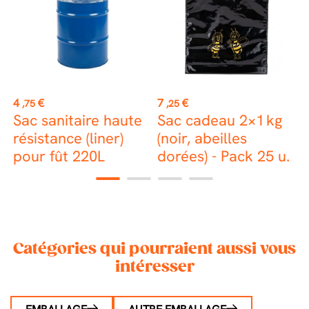
st
Prix
Prix
P
4
€
7
€
0
,75
,25
Sac sanitaire haute
Sac cadeau 2×1 kg
B
résistance (liner)
(noir, abeilles
p
pour fût 220L
dorées) - Pack 25 u.
1
2
3
4
Catégories qui pourraient aussi vous
intéresser