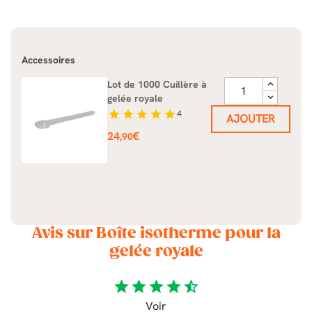
Accessoires
Lot de 1000 Cuillère à
gelée royale
star
star
star
star
star
4
AJOUTER
Prix
24
€
,90
Avis sur Boîte isotherme pour la
gelée royale
star
star
star
star
star_half
Voir