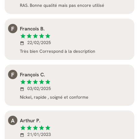
RAS. Bonne qualité mais pas encore utilisé
F
Francois B.
star
star
star
star
star
22/02/2025
date_range
Très bien Correspond à la description
F
François C.
star
star
star
star
star
03/02/2025
date_range
Nickel, rapide , soigné et conforme
A
Arthur P.
star
star
star
star
star
21/01/2023
date_range