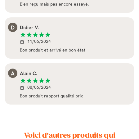
Bien reçu mais pas encore essayé.
D
Didier V.
star
star
star
star
star
11/06/2024
date_range
Bon produit et arrivé en bon état
A
Alain C.
star
star
star
star
star
08/06/2024
date_range
Bon produit rapport qualité prix
Voici d'autres produits qui