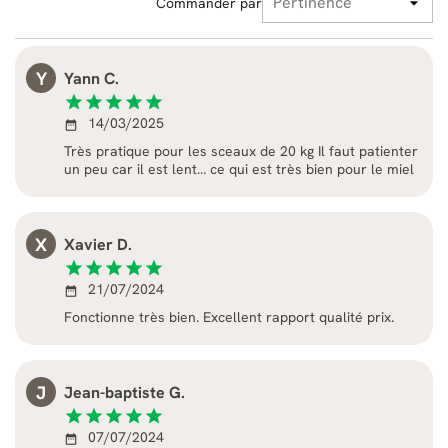
Commander par
Y
Yann C.
star
star
star
star
star
14/03/2025
date_range
Très pratique pour les sceaux de 20 kg Il faut patienter
un peu car il est lent… ce qui est très bien pour le miel
X
Xavier D.
star
star
star
star
star
21/07/2024
date_range
Fonctionne très bien. Excellent rapport qualité prix.
J
Jean-baptiste G.
star
star
star
star
star
07/07/2024
date_range