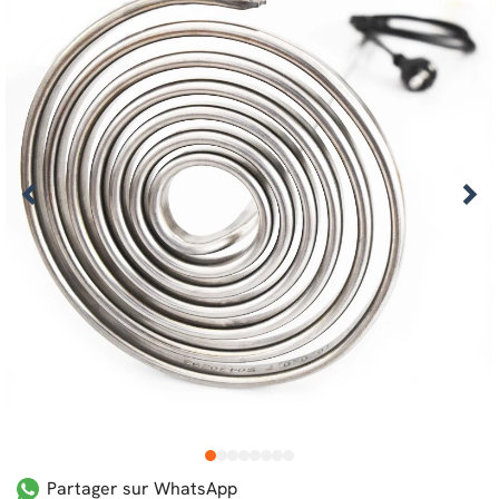
1
2
3
4
5
6
7
8
Partager sur WhatsApp