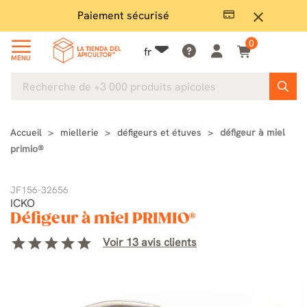
Paiement sécurisé
Gran
close
0
fr
MENU
Accueil
miellerie
défigeurs et étuves
défigeur à miel
primio®
JF156-32656
ICKO
Défigeur à miel PRIMIO®
star
star
star
star
star
Voir 13 avis clients