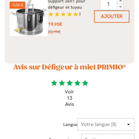
Support 2en1 pour
-3,00 €
défigeur et tuyau
star
star
star
star
star
2
AJOUTER
Prix
19
€
,95
Prix
22
€
,95
de
base
Avis sur Défigeur à miel PRIMIO®
star
star
star
star
star
Voir
13
Avis
Langue