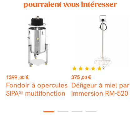
pourraient vous intéresser
2
star
star
star
star
star
Prix
Prix
P
1399
€
375
€
4
,00
,00
Fondoir à opercules
Défigeur à miel par
SIPA® multifonction
immersion RM-520
d
°C
1
2
3
4