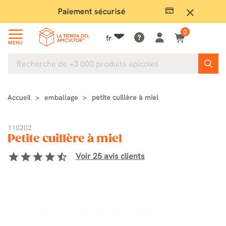
Paiement sécurisé
Gran
close
0
fr
MENU
Accueil
emballage
petite cuillère à miel
110202
Petite cuillère à miel
star
star
star
star
star_half
Voir 25 avis clients