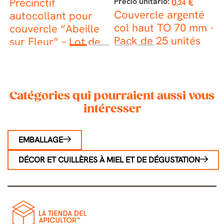
Précinctif
Precio unitario:
P
0
€
,24
Couvercle argenté
autocollant pour
col haut TO 70 mm -
d
couvercle “Abeille
Pack de 25 unités
p
sur Fleur” – Lot de
1
2
3
4
C
100
u
Catégories qui pourraient aussi vous
intéresser
EMBALLAGE
DÉCOR ET CUILLÈRES À MIEL ET DE DÉGUSTATION