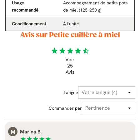
Usage
Accompagnement de petits pots
recommandé
de miel (125–250 g)
Conditionnement
À l'unité
Avis sur Petite cuillère à miel
star
star
star
star
star_half
Voir
25
Avis
Langue
Commander par
M
Marina B.
star
star
star
star
star