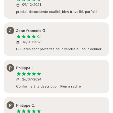
09/12/2021
date_range
produit d'excellente qualité, bien travaillé. parfait!
J
Jean francois G.
star
star
star
star
star_border
16/01/2023
date_range
Cuillères sont parfaites pour vendre ou pour donner
P
Philippe L.
star
star
star
star
star
26/07/2024
date_range
Conforme à la description. Rien à redire
P
Philippe C.
star
star
star
star
star