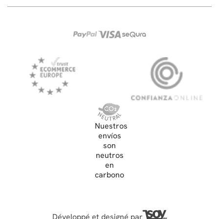
Nuestros
envíos
son
neutros
en
carbono
Développé et designé par