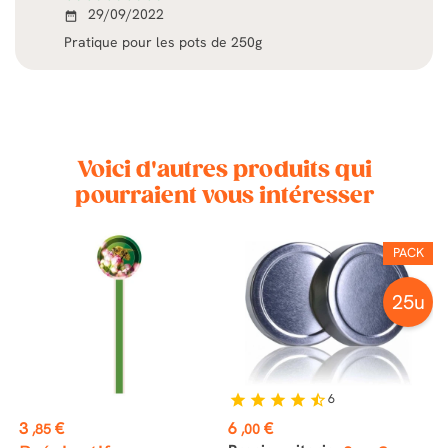
29/09/2022
date_range
Pratique pour les pots de 250g
Voici d'autres produits qui
pourraient vous intéresser
K
PACK
u
25u
6
star
star
star
star
star_half
Prix
Prix
P
3
€
6
€
7
,85
,00