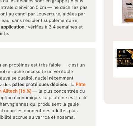
là où les abeilles sont en grappe (le plus
entrale d'environ 5 cm — ne déchirez pas
ront au candi par l'ouverture, aidées par
s eau, sans récipient supplémentaire,
application
; vérifiez à 3-4 semaines et
iste.
 en protéines est très faible — c'est un
votre ruche nécessite un véritable
mauvaise qualité, nuclei récemment
ez des
pâtes protéiques dédiées
: la
Pâte
 Alltech (16 %)
— la plus concentrée du
option économique. La protéine est la clé
haryngiennes qui produisent la gelée
al nourries donnent des adultes plus
ibilité accrue au varroa et nosema.