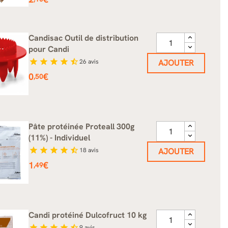
Candisac Outil de distribution
pour Candi
star
star
star
star
star_half
26
avis
AJOUTER
Prix
0
€
,50
Pâte protéinée Proteall 300g
(11%) - Individuel
star
star
star
star
star_half
18
avis
AJOUTER
Prix
1
€
,49
Candi protéiné Dulcofruct 10 kg
star
star
star
star
star_half
9
avis