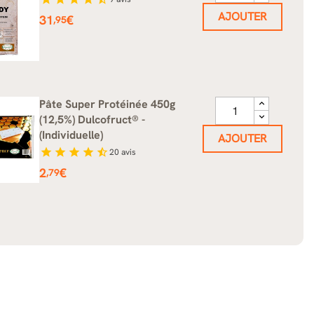
AJOUTER
Prix
31
€
,95
Pâte Super Protéinée 450g
(12,5%) Dulcofruct® -
(Individuelle)
AJOUTER
star
star
star
star
star_half
20
avis
Prix
2
€
,79