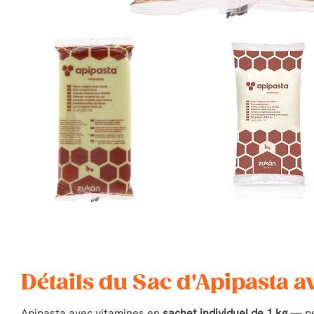
Détails du Sac d'Apipasta a
Apipasta avec vitamines en
sachet individuel de 1 kg
— pen