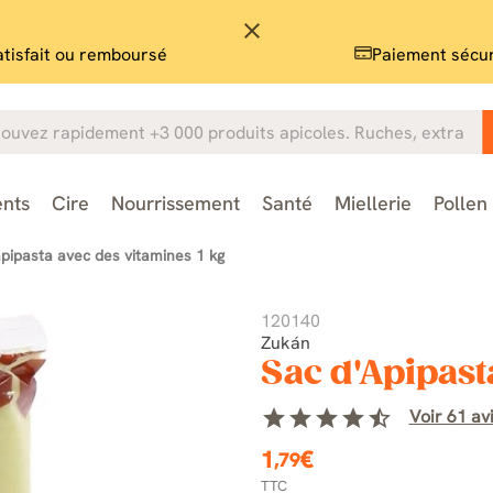
close
atisfait ou remboursé
Paiement sécu
nts
Cire
Nourrissement
Santé
Miellerie
Pollen
apipasta avec des vitamines 1 kg
120140
Zukán
Sac d'Apipast
star
star
star
star
star_half
Voir 61 avi
1
€
,79
TTC