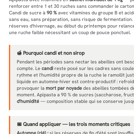
renforcer entre 1 et 30 ruches sans commander le carton 
Candi de sucre à
90 %
avec vitamines du groupe B et acide
sans eau, sans préparation, sans risque de fermentation. 
réserves d'hivernage, au début du printemps pour relance
une ruche faible nécessitant un coup de pouce ponctuel.
🍯 Pourquoi candi et non sirop
Pendant les périodes sans nectar les abeilles ont bes
compte. Le
candi
reste posé sur les cadres sans couler
rythme et l'humidité propre de la ruche le ramollit just
liquide en automne-hiver est contre-productif : refroid
provoquer la
mort par noyade
des abeilles tombées de
moment. Apipasta a 90 % de sucres (saccharose, fruct
d'humidité
— composition stable qui se conserve jusqu
📅 Quand appliquer — les trois moments critiques
Automne (clé) :
si les réserves de fin d'été sont insuff