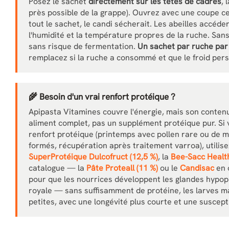
Posez le sachet
directement sur les têtes de cadres
, 
près possible de la grappe). Ouvrez avec une coupe c
tout le sachet, le candi sécherait. Les abeilles accéde
l'humidité et la température propres de la ruche. San
sans risque de fermentation.
Un sachet par ruche par 
remplacez si la ruche a consommé et que le froid pers
🌾 Besoin d'un vrai renfort protéique ?
Apipasta Vitamines couvre l'énergie, mais son contenu
aliment complet, pas un supplément protéique pur. Si 
renfort protéique (printemps avec pollen rare ou de 
formés, récupération après traitement varroa), utilis
SuperProtéique Dulcofruct (12,5 %)
, la
Bee-Sacc Health
catalogue — la
Pâte Proteall (11 %)
ou le
Candisac
en 
pour que les nourrices développent les glandes hypop
royale — sans suffisamment de protéine, les larves m
petites, avec une longévité plus courte et une suscept