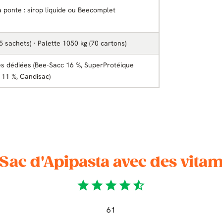
a ponte : sirop liquide ou Beecomplet
5 sachets) · Palette 1050 kg (70 cartons)
es dédiées (Bee-Sacc 16 %, SuperProtéique
l 11 %, Candisac)
 Sac d'Apipasta avec des vitam
star
star
star
star
star_half
61