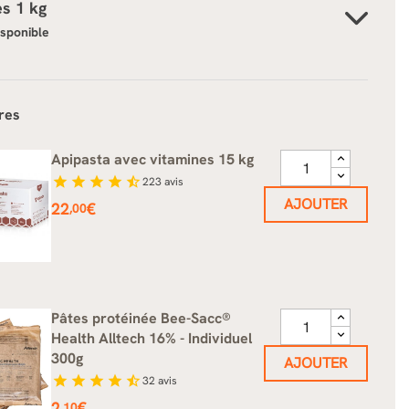
es 1 kg
isponible
res
Apipasta avec vitamines 15 kg
star
star
star
star
star_half
223
avis
AJOUTER
Prix
22
€
,00
Pâtes protéinée Bee-Sacc®
Health Alltech 16% - Individuel
300g
AJOUTER
star
star
star
star
star_half
32
avis
Prix
2
€
,10