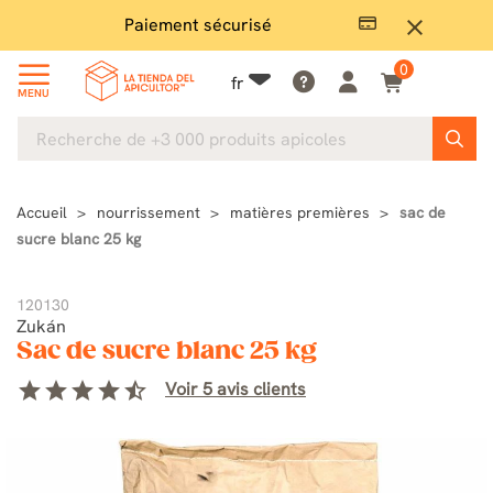
Paiement sécurisé
Gran
close
0
fr
MENU
Accueil
nourrissement
matières premières
sac de
sucre blanc 25 kg
120130
Zukán
Sac de sucre blanc 25 kg
star
star
star
star
star_half
Voir 5 avis clients