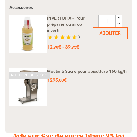
Accessoires
INVERTOFIX – Pour
préparer du sirop
inverti
AJOUTER
star
star
star
star
star_half
3
Prix
12
€
39
€
-
,90
,95
Moulin à Sucre pour apiculture 150 kg/h
RUPTURE DE STOCK
Prix
1295
€
,00
Avis sur Sac de sucre blanc 25 kg