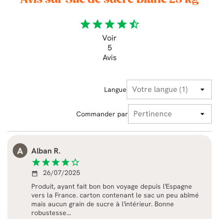
star
star
star
star
star_half
Voir
5
Avis
Langue
Commander par
A
Alban R.
star
star
star
star
star_border
26/07/2025
date_range
Produit, ayant fait bon bon voyage depuis l'Espagne
vers la France. carton contenant le sac un peu abîmé
mais aucun grain de sucre à l'intérieur. Bonne
robustesse...