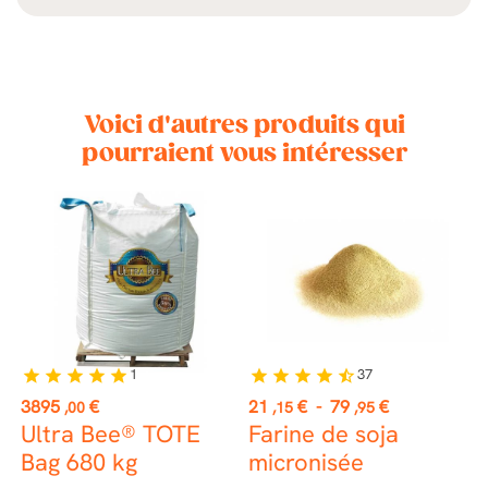
Voici d'autres produits qui
pourraient vous intéresser
1
37
star
star
star
star
star
star
star
star
star
star_half
st
Prix
Prix
P
3895
€
21
€
-
79
€
1
,00
,15
,95
Ultra Bee® TOTE
Farine de soja
S
Bag 680 kg
micronisée
(