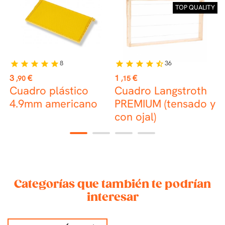
TOP QUALITY
8
36
star
star
star
star
star
star
star
star
star
star_half
st
Precio
Precio
P
3
€
1
€
2
,90
,15
Cuadro plástico
Cuadro Langstroth
L
4.9mm americano
PREMIUM (tensado y
L
con ojal)
1
2
3
4
Categorías que también te podrían
interesar