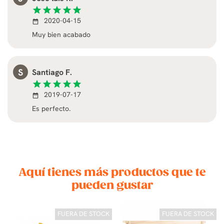
star
star
star
star
star
2020-04-15
date_range
Muy bien acabado
S
Santiago F.
star
star
star
star
star
2019-07-17
date_range
Es perfecto.
Aquí tienes más productos que te
pueden gustar
FUERA DE STOCK
FUERA DE STOCK