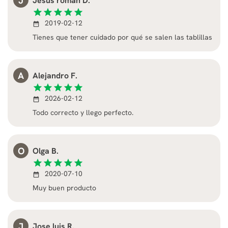
J
Jesus roman D.
star
star
star
star
star
2019-02-12
date_range
Tienes que tener cuidado por qué se salen las tablillas
A
Alejandro F.
star
star
star
star
star
2026-02-12
date_range
Todo correcto y llego perfecto.
O
Olga B.
star
star
star
star
star
2020-07-10
date_range
Muy buen producto
J
Jose luis R.