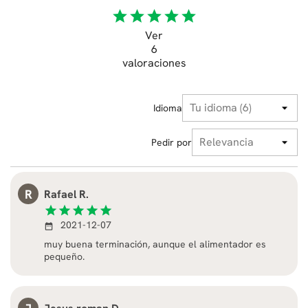
star
star
star
star
star
Ver
6
valoraciones
Idioma
Pedir por
R
Rafael R.
star
star
star
star
star
2021-12-07
date_range
muy buena terminación, aunque el alimentador es
pequeño.