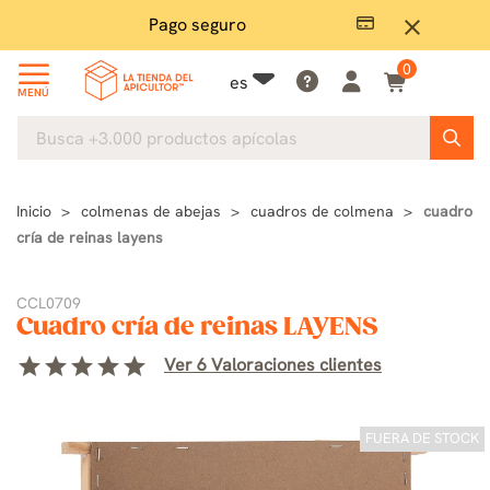
Pago seguro
close
0
es
MENÚ
Inicio
colmenas de abejas
cuadros de colmena
cuadro
cría de reinas layens
CCL0709
Cuadro cría de reinas LAYENS
star
star
star
star
star
Ver 6 Valoraciones clientes
FUERA DE STOCK